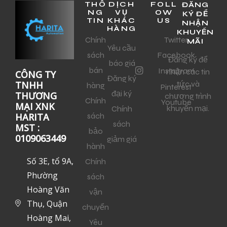
THÔ
DỊCH
FOLL
ĐĂNG
NG
VỤ
OW
KÝ ĐỂ
TIN
KHÁC
US
NHẬN
HÀNG
KHUYẾN
Chính
Twitter
MÃI
Yêu cầu
sách
Facebook
Đăng ký để
báo giá
bán
Instagram
nhận các tin
CÔNG TY
Đăng ký
tức và
TNHH
hàng
Pinterest
đại ký
THƯƠNG
chương trình
Chính
Youtube
MẠI XNK
khuyến mại.
Chính
sách
HARITA
sách
MST :
bảo
0109063449
giảm giá
hành
Số 3E, tổ 9A,
Chính
Phường
sách
Hoàng Văn
vận
Thụ, Quận
chuyển
Hoàng Mai,
Yêu