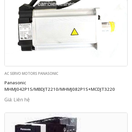
AC SERVO MOTORS PANASONIC
Panasonic
MHMJ042P1S/MBDJT2210/MHMJ082P1S+MCDJT3220
Giá: Liên hệ