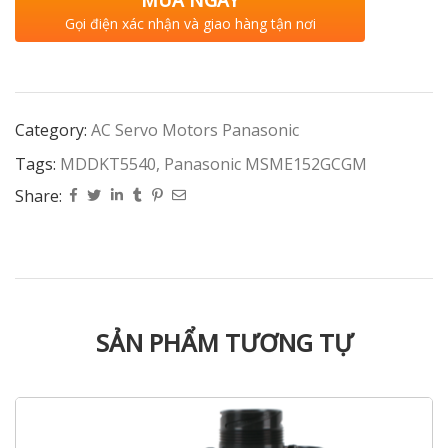
MUA NGAY
Gọi điện xác nhận và giao hàng tận nơi
Category:
AC Servo Motors Panasonic
Tags:
MDDKT5540
,
Panasonic MSME152GCGM
Share:
SẢN PHẨM TƯƠNG TỰ