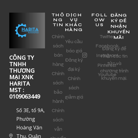
THÔ
DỊCH
FOLL
ĐĂNG
NG
VỤ
OW
KÝ ĐỂ
TIN
KHÁC
US
NHẬN
HÀNG
KHUYẾN
Chính
Twitter
MÃI
Yêu cầu
sách
Facebook
Đăng ký để
báo giá
bán
Instagram
nhận các tin
CÔNG TY
Đăng ký
tức và
TNHH
hàng
Pinterest
đại ký
THƯƠNG
chương trình
Chính
Youtube
MẠI XNK
khuyến mại.
Chính
sách
HARITA
sách
MST :
bảo
0109063449
giảm giá
hành
Số 3E, tổ 9A,
Chính
Phường
sách
Hoàng Văn
vận
Thụ, Quận