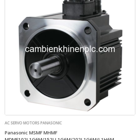
AC SERVO MOTORS PANASONIC
Panasonic MSMF MHMF
MDMF102L1G6M/152LL1G6M/202L1G6M/L1H6M