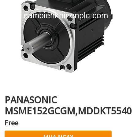
i XNK
PANASONIC
MSME152GCGM,MDDKT5540
Free