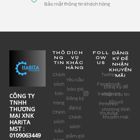
Bảo mật thông tin khách hàng
THÔ
DỊCH
FOLL
ĐĂNG
NG
VỤ
OW
KÝ ĐỂ
TIN
KHÁC
US
NHẬN
HÀNG
KHUYẾN
Chính
Twitter
MÃI
Yêu cầu
sách
Facebook
Đăng ký để
báo giá
bán
Instagram
nhận các tin
CÔNG TY
Đăng ký
tức và
TNHH
hàng
Pinterest
đại ký
THƯƠNG
chương trình
Chính
Youtube
MẠI XNK
khuyến mại.
Chính
sách
HARITA
sách
MST :
bảo
0109063449
giảm giá