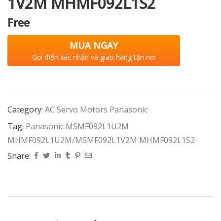
1V2M MHMF092L1S2
Free
MUA NGAY
Gọi điện xác nhận và giao hàng tận nơi
Category:
AC Servo Motors Panasonic
Tag:
Panasonic MSMF092L1U2M
MHMF092L1U2M/MSMF092L1V2M MHMF092L1S2
Share: