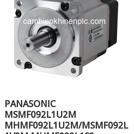
i XNK
PANASONIC
MSMF092L1U2M
MHMF092L1U2M/MSMF092L