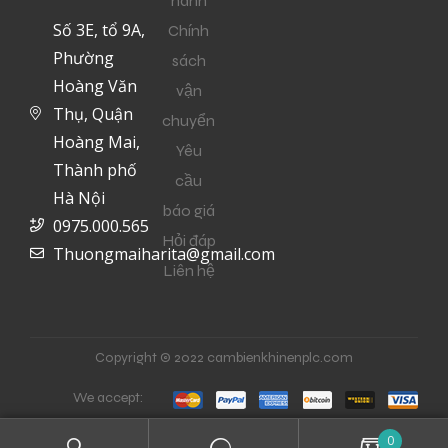
hành
Số 3E, tổ 9A,
Chính
Phường
sách
Hoàng Văn
vận
Thụ, Quận
chuyển
Hoàng Mai,
Yêu
Thành phố
cầu
Hà Nội
báo giá
0975.000.565
Hỏi đáp
Thuongmaiharita@gmail.com
Liên hệ
Copyright © 2022 cambienkhinenplc.com
We accept:
0