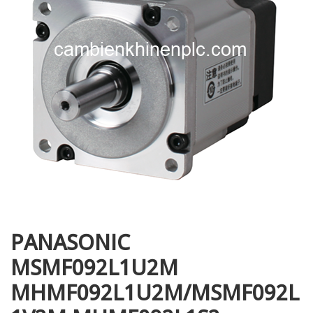
i XNK
PANASONIC
MSMF092L1U2M
MHMF092L1U2M/MSMF092L