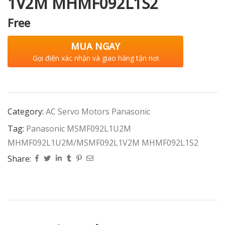
1V2M MHMF092L1S2
Free
MUA NGAY
Gọi điện xác nhận và giao hàng tận nơi
Category:
AC Servo Motors Panasonic
Tag:
Panasonic MSMF092L1U2M
MHMF092L1U2M/MSMF092L1V2M MHMF092L1S2
Share: