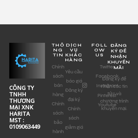
THÔ
DỊCH
FOLL
ĐĂNG
NG
VỤ
OW
KÝ ĐỂ
TIN
KHÁC
US
NHẬN
HÀNG
KHUYẾN
Chính
Twitter
MÃI
Yêu cầu
sách
Facebook
Đăng ký để
báo giá
bán
Instagram
nhận các tin
CÔNG TY
Đăng ký
tức và
TNHH
hàng
Pinterest
đại ký
THƯƠNG
chương trình
Chính
Youtube
MẠI XNK
khuyến mại.
Chính
sách
HARITA
sách
MST :
bảo
0109063449
giảm giá
hành