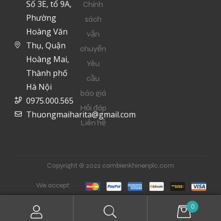
Số 3E, tổ 9A,
Chính
Phường
sách
Hoàng Văn
vận
Thụ, Quận
chuyển
Hoàng Mai,
Yêu
Thành phố
cầu
Hà Nội
báo giá
0975.000.565
Hỏi đáp
Thuongmaiharita@gmail.com
Liên hệ
Copyright © 2022 cambienkhinenplc.com
We accept:
0