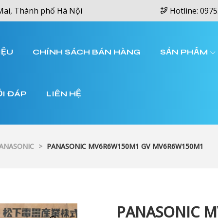
Mai, Thành phố Hà Nội
Hotline: 0975
IỆU
CHÍNH SÁCH BÁN HÀNG
SẢN PHẨM
ỎI ĐÁP
LIÊN HỆ
PANASONIC
>
PANASONIC MV6R6W150M1 GV MV6R6W150M1
PANASONIC M