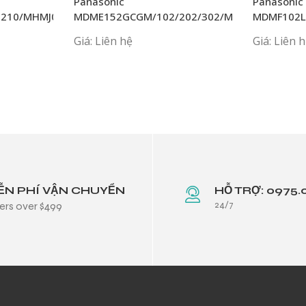
Panasonic
Panasoni
2210/MHMJ082P1S+MCDJT3220
MDME152GCGM/102/202/302/MHME/HM/402/
MDMF102L
Giá: Liên hệ
Giá: Liên 
ỄN PHÍ VẬN CHUYỂN
HỖ TRỢ: 0975.
24/7
ers over $499