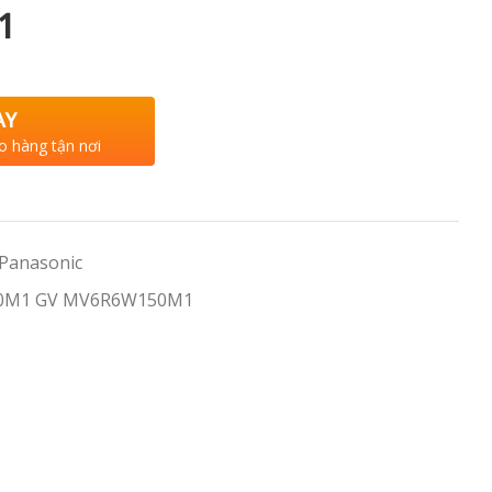
1
AY
o hàng tận nơi
 Panasonic
50M1 GV MV6R6W150M1