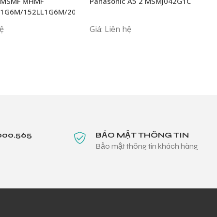
c MSMF MHMF
Panasonic A5 2 MSMJ042G1C
MSME
1G6M/152LL1G6M/202L1G6M/L1H6M
hệ
Giá: Liên hệ
000.565
BẢO MẬT THÔNG TIN
Bảo mật thông tin khách hàng