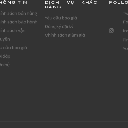
HÔNG TIN
DỊCH VỤ KHÁC
FOLL
HÀNG
ính sách bán hàng
Tw
Yêu cầu báo giá
ính sách bảo hành
F
Đăng ký đại ký
ính sách vận
In
Chính sách giảm giá
uyển
Pi
u cầu báo giá
Yo
i đáp
ên hệ