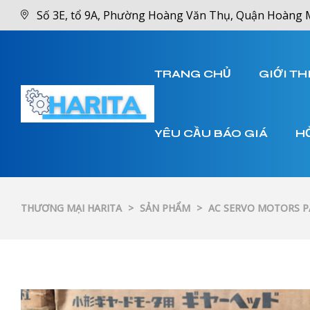
Số 3E, tổ 9A, Phường Hoàng Văn Thụ, Quận Hoàng 
TRANG CHỦ
GIỚI TH
YÊU CẦU BÁO GIÁ
H
THƯƠNG MẠI HARITA
>
SẢN PHẨM
>
AC SERVO MOTORS 