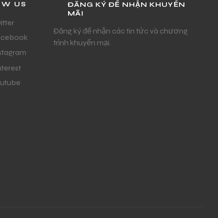
OW US
ĐĂNG KÝ ĐỂ NHẬN KHUYẾN
MÃI
itter
Đăng ký để nhận các tin tức và chương
acebook
trình khuyến mại.
stagram
nterest
utube