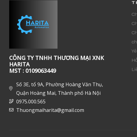
T
Ch
Ch
Ch
ch
Yê
CÔNG TY TNHH THƯƠNG MẠI XNK
Hỏ
HARITA
Li
MST : 0109063449
Số 3E, tổ 9A, Phường Hoàng Văn Thụ,
Quận Hoàng Mai, Thành phố Hà Nội
0975.000.565
Thuongmaiharita@gmail.com