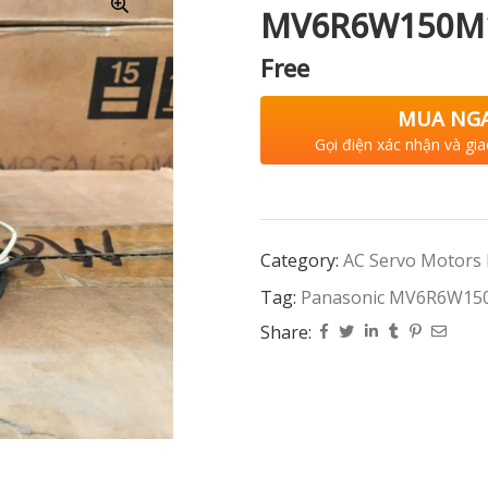
MV6R6W150M
Free
MUA NG
Gọi điện xác nhận và gia
Category:
AC Servo Motors
Tag:
Panasonic MV6R6W1
Share: