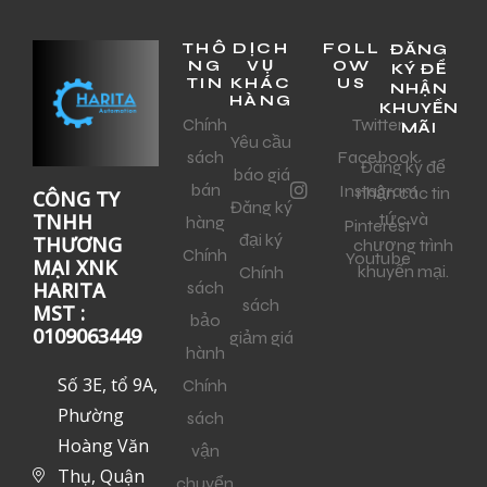
THÔ
DỊCH
FOLL
ĐĂNG
NG
VỤ
OW
KÝ ĐỂ
TIN
KHÁC
US
NHẬN
HÀNG
KHUYẾN
Chính
Twitter
MÃI
Yêu cầu
sách
Facebook
Đăng ký để
báo giá
bán
Instagram
nhận các tin
CÔNG TY
Đăng ký
tức và
TNHH
hàng
Pinterest
đại ký
THƯƠNG
chương trình
Chính
Youtube
MẠI XNK
khuyến mại.
Chính
sách
HARITA
sách
MST :
bảo
0109063449
giảm giá
hành
Số 3E, tổ 9A,
Chính
Phường
sách
Hoàng Văn
vận
Thụ, Quận
chuyển