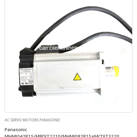
AC SERVO MOTORS PANASONIC
Panasonic
MHMJ042P1S/MBDJT2210/MHMJ082P1S+MCDJT3220