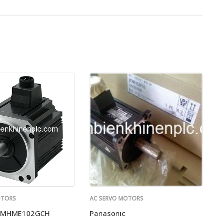
OTORS
AC SERVO MOTORS
PANASONIC
c MHME102GCH
Panasonic