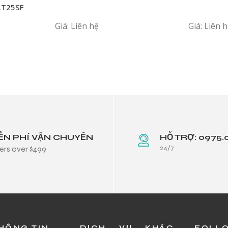
LT25SF
T1107
Giá: Liên hệ
Giá: Liên 
ỄN PHÍ VẬN CHUYỂN
HỖ TRỢ: 0975.
24/7
ers over $499
HÔNG TIN
DỊCH VỤ KHÁC
FOLL