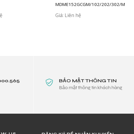
MDME152GCGM/102/202/302/MHM
hệ
Giá: Liên hệ
000.565
BẢO MẬT THÔNG TIN
Bảo mật thông tin khách hàng
OW US