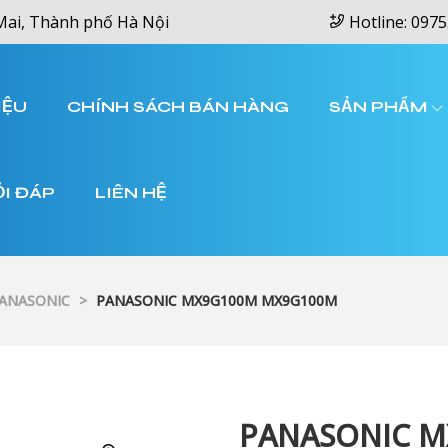
Mai, Thành phố Hà Nội
Hotline: 0975
IỆU
CHÍNH SÁCH BÁN HÀNG
SẢN PHẨM
ỎI ĐÁP
LIÊN HỆ
PANASONIC
>
PANASONIC MX9G100M MX9G100M
PANASONIC 