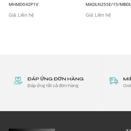
MHMD042P1V
MADLN25SE/15/MBD
MCDLN35 G BE MADK
Giá: Liên hệ
Giá: Liên hệ
ĐÁP ỨNG ĐƠN HÀNG
MI
Đáp ứng tất cả đơn hàng
Ord
T