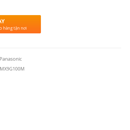
AY
o hàng tận nơi
 Panasonic
 MX9G100M