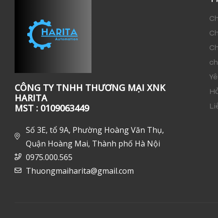
Ch
Ch
Ch
ch
Yê
CÔNG TY TNHH THƯƠNG MẠI XNK
Hỏ
HARITA
Li
MST : 0109063449
Số 3E, tổ 9A, Phường Hoàng Văn Thụ,
Quận Hoàng Mai, Thành phố Hà Nội
0975.000.565
Thuongmaiharita@gmail.com