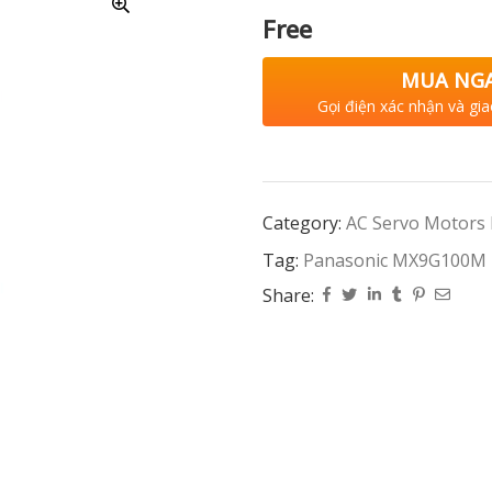
Free
MUA NG
Gọi điện xác nhận và gia
Category:
AC Servo Motors
Tag:
Panasonic MX9G100M
Share: