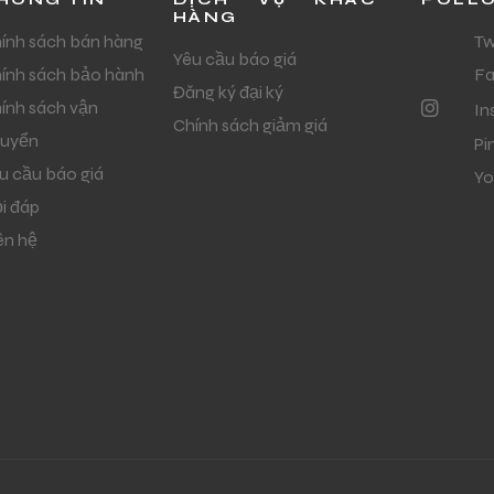
HÀNG
ính sách bán hàng
Tw
Yêu cầu báo giá
ính sách bảo hành
F
Đăng ký đại ký
ính sách vận
In
Chính sách giảm giá
uyển
Pi
u cầu báo giá
Yo
i đáp
ên hệ