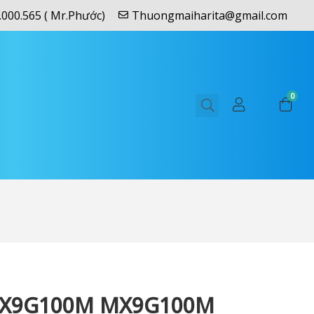
.000.565 ( Mr.Phước)
Thuongmaiharita@gmail.com
0
MX9G100M MX9G100M