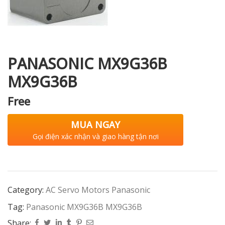
i XNK
PANASONIC MX9G36B
MX9G36B
Free
MUA NGAY
Gọi điện xác nhận và giao hàng tận nơi
Category:
AC Servo Motors Panasonic
Tag:
Panasonic MX9G36B MX9G36B
Share: