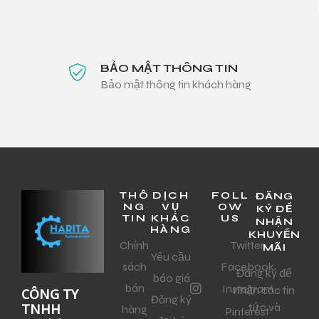
BẢO MẬT THÔNG TIN
Bảo mật thông tin khách hàng
THÔ
DỊCH
FOLL
ĐĂNG
NG
VỤ
OW
KÝ ĐỂ
TIN
KHÁC
US
NHẬN
HÀNG
KHUYẾN
Chính
Twitter
MÃI
Yêu cầu
sách
Facebook
Đăng ký để
báo giá
bán
Instagram
nhận các tin
CÔNG TY
Đăng ký
tức và
TNHH
hàng
Pinterest