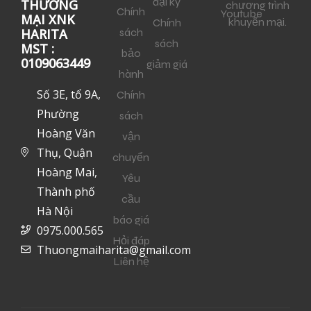
đại ký
THƯƠNG
chương trình
Chính
Youtube
MẠI XNK
khuyến mại.
Chính
sách
HARITA
sách
MST :
bảo
0109063449
giảm giá
hành
Số 3E, tổ 9A,
Chính
Phường
sách
Hoàng Văn
vận
Thụ, Quận
chuyển
Hoàng Mai,
Yêu
Thành phố
cầu
Hà Nội
báo giá
0975.000.565
Hỏi đáp
Thuongmaiharita@gmail.com
Liên hệ