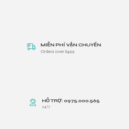
MIỄN PHÍ VẬN CHUYỂN
Orders over $499
HỖ TRỢ: 0975.000.565
24/7