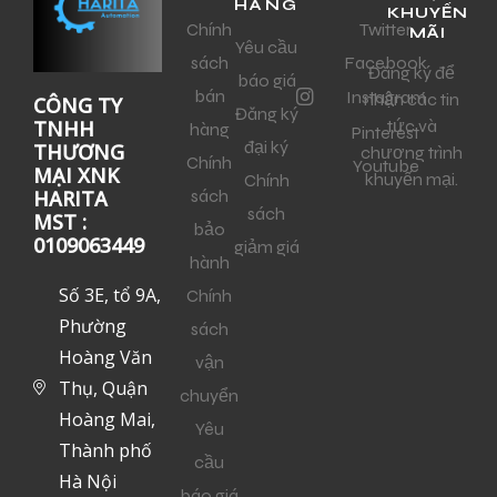
HÀNG
KHUYẾN
Chính
Twitter
MÃI
Yêu cầu
sách
Facebook
Đăng ký để
báo giá
bán
Instagram
nhận các tin
CÔNG TY
Đăng ký
tức và
TNHH
hàng
Pinterest
đại ký
THƯƠNG
chương trình
Chính
Youtube
MẠI XNK
khuyến mại.
Chính
sách
HARITA
sách
MST :
bảo
0109063449
giảm giá
hành
Số 3E, tổ 9A,
Chính
Phường
sách
Hoàng Văn
vận
Thụ, Quận
chuyển
Hoàng Mai,
Yêu
Thành phố
cầu
Hà Nội
báo giá