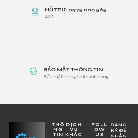
HỖ TRỢ: 0975.000.565
24/7
BẢO MẬT THÔNG TIN
Bảo mật thông tin khách hàng
THÔ
DỊCH
FOLL
ĐĂNG
NG
VỤ
OW
KÝ ĐỂ
TIN
KHÁC
US
NHẬN