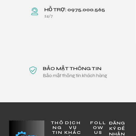
HỖ TRỢ: 0975.000.565
24/7
BẢO MẬT THÔNG TIN
Bảo mật thông tin khách hàng
THÔ
DỊCH
FOLL
ĐĂNG
NG
VỤ
OW
KÝ ĐỂ
TIN
KHÁC
US
NHẬN