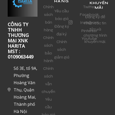
HÀNG
KHUYẾN
Chính
Twitter
MÃI
Yêu cầu
sách
Facebook
Đăng ký để
báo giá
bán
Instagram
nhận các tin
CÔNG TY
Đăng ký
tức và
TNHH
hàng
Pinterest
đại ký
THƯƠNG
chương trình
Chính
Youtube
MẠI XNK
khuyến mại.
Chính
sách
HARITA
sách
MST :
bảo
0109063449
giảm giá
hành
Số 3E, tổ 9A,
Chính
Phường
sách
Hoàng Văn
vận
Thụ, Quận
chuyển
Hoàng Mai,
Yêu
Thành phố
cầu
Hà Nội
báo giá