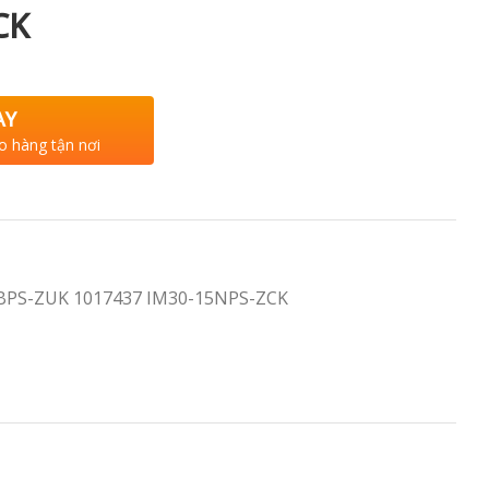
CK
AY
o hàng tận nơi
0BPS-ZUK 1017437 IM30-15NPS-ZCK