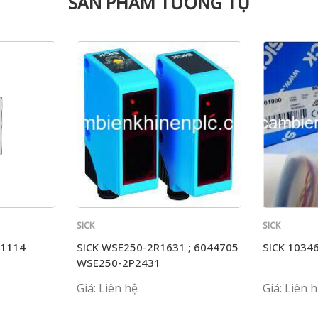
SẢN PHẨM TƯƠNG TỰ
SICK
SICK
P1114
SICK WSE250-2R1631 ; 6044705
SICK 1034
WSE250-2P2431
Giá: Liên hệ
Giá: Liên 