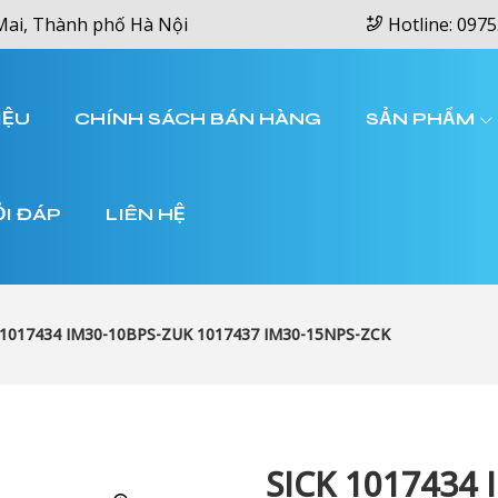
Mai, Thành phố Hà Nội
Hotline: 0975
IỆU
CHÍNH SÁCH BÁN HÀNG
SẢN PHẨM
ỎI ĐÁP
LIÊN HỆ
 1017434 IM30-10BPS-ZUK 1017437 IM30-15NPS-ZCK
SICK 1017434 