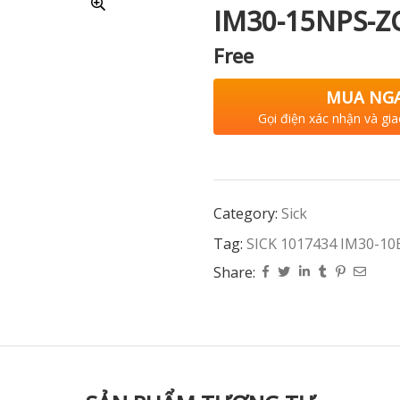
IM30-15NPS-Z
Free
MUA NG
Gọi điện xác nhận và gia
Category:
Sick
Tag:
SICK 1017434 IM30-1
Share: