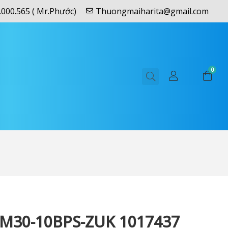
.000.565 ( Mr.Phước)
Thuongmaiharita@gmail.com
0
IM30-10BPS-ZUK 1017437