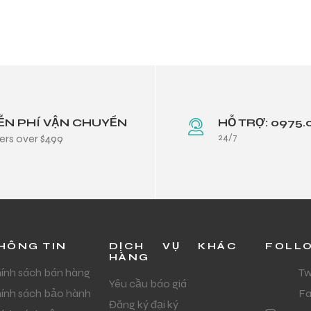
ỄN PHÍ VẬN CHUYỂN
HỖ TRỢ: 0975.
24/7
ers over $499
HÔNG TIN
DỊCH VỤ KHÁC
FOLL
HÀNG
ính sách bán hàng
Tw
Yêu cầu báo giá
ính sách bảo hành
F
Đăng ký đại ký