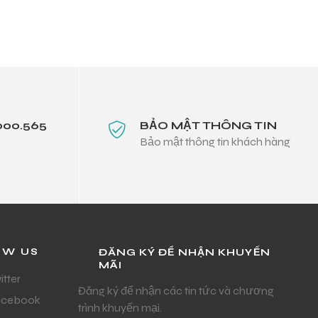
000.565
BẢO MẬT THÔNG TIN
Bảo mật thông tin khách hàng
OW US
ĐĂNG KÝ ĐỂ NHẬN KHUYẾN
MÃI
itter
Đăng ký để nhận các tin tức và chương
acebook
trình khuyến mại.