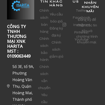
TIN
KHÁC
US
NHẬN
HÀNG
KHUYẾN
Chính
Twitter
MÃI
Yêu cầu
sách
Facebook
Đăng ký để
báo giá
bán
Instagram
nhận các tin
CÔNG TY
Đăng ký
tức và
TNHH
hàng
Pinterest
đại ký
THƯƠNG
chương trình
Chính
Youtube
MẠI XNK
khuyến mại.
Chính
sách
HARITA
sách
MST :
bảo
0109063449
giảm giá
hành
Số 3E, tổ 9A,
Chính
Phường
sách
Hoàng Văn
vận
Thụ, Quận
chuyển
Hoàng Mai,
Yêu
Thành phố
cầu