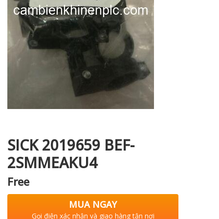
i XNK
SICK 2019659 BEF-
2SMMEAKU4
Free
MUA NGAY
Gọi điện xác nhận và giao hàng tận nơi