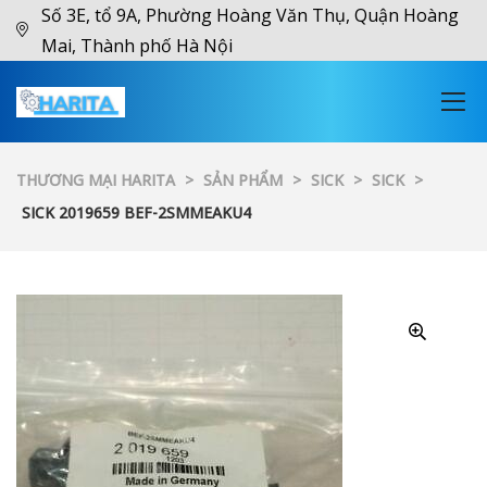
Số 3E, tổ 9A, Phường Hoàng Văn Thụ, Quận Hoàng
Mai, Thành phố Hà Nội
THƯƠNG MẠI HARITA
>
SẢN PHẨM
>
SICK
>
SICK
>
SICK 2019659 BEF-2SMMEAKU4