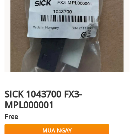
i XNK
SICK 1043700 FX3-
MPL000001
Free
MUA NGAY