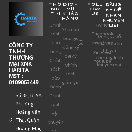
THÔ
DỊCH
FOLL
ĐĂNG
NG
VỤ
OW
KÝ ĐỂ
TIN
KHÁC
US
NHẬN
HÀNG
KHUYẾN
Chính
Twitter
MÃI
Yêu cầu
sách
Facebook
Đăng ký để
báo giá
bán
Instagram
nhận các tin
CÔNG TY
Đăng ký
tức và
TNHH
hàng
Pinterest
đại ký
THƯƠNG
chương trình
Chính
Youtube
MẠI XNK
khuyến mại.
Chính
sách
HARITA
sách
MST :
bảo
0109063449
giảm giá
hành
Số 3E, tổ 9A,
Chính
Phường
sách
Hoàng Văn
vận
Thụ, Quận
chuyển
Hoàng Mai,
Yêu