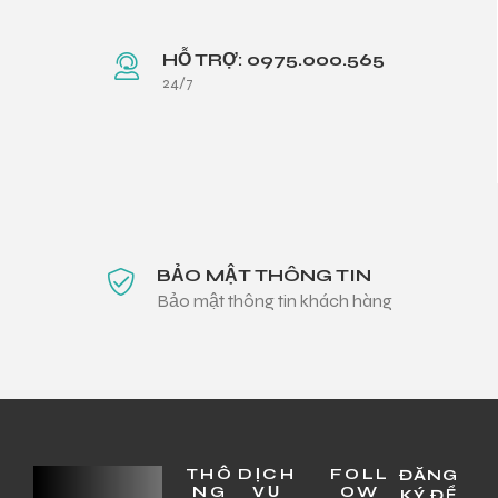
HỖ TRỢ: 0975.000.565
24/7
BẢO MẬT THÔNG TIN
Bảo mật thông tin khách hàng
THÔ
DỊCH
FOLL
ĐĂNG
NG
VỤ
OW
KÝ ĐỂ