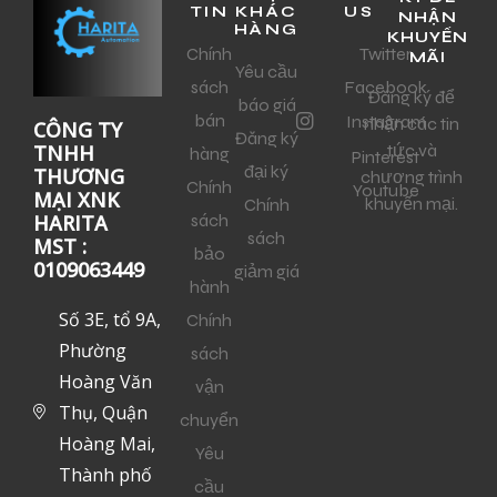
TIN
KHÁC
US
NHẬN
HÀNG
KHUYẾN
Chính
Twitter
MÃI
Yêu cầu
sách
Facebook
Đăng ký để
báo giá
bán
Instagram
nhận các tin
CÔNG TY
Đăng ký
tức và
TNHH
hàng
Pinterest
đại ký
THƯƠNG
chương trình
Chính
Youtube
MẠI XNK
khuyến mại.
Chính
sách
HARITA
sách
MST :
bảo
0109063449
giảm giá
hành
Số 3E, tổ 9A,
Chính
Phường
sách
Hoàng Văn
vận
Thụ, Quận
chuyển
Hoàng Mai,
Yêu
Thành phố
cầu