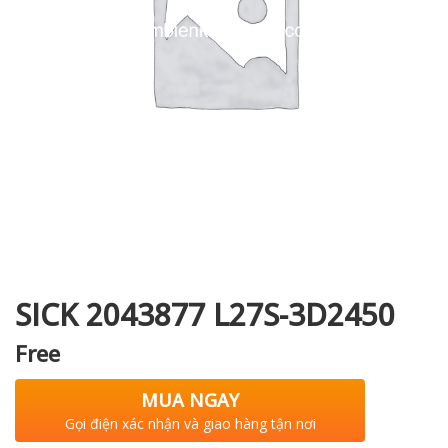
i XNK
SICK 2043877 L27S-3D2450
Free
MUA NGAY
Gọi điện xác nhận và giao hàng tận nơi