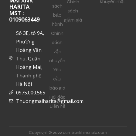
MẠI XNK
khuyến mại.
Chính
sách
HARITA
sách
MST :
bảo
0109063449
giảm giá
hành
Số 3E, tổ 9A,
Chính
Phường
sách
Hoàng Văn
vận
Thụ, Quận
chuyển
Hoàng Mai,
Yêu
Thành phố
cầu
Hà Nội
báo giá
0975.000.565
Hỏi đáp
Thuongmaiharita@gmail.com
Liên hệ
Copyright © 2022 cambienkhinenplc.com