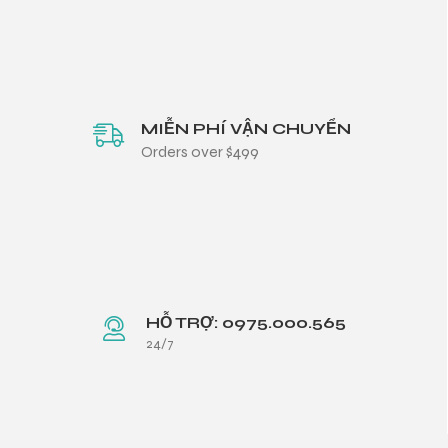
MIỄN PHÍ VẬN CHUYỂN
Orders over $499
HỖ TRỢ: 0975.000.565
24/7