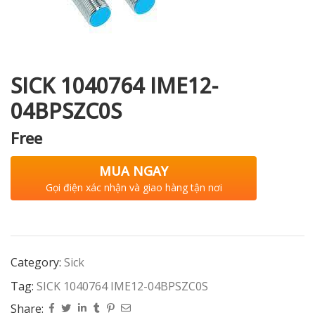
i XNK
SICK 1040764 IME12-
04BPSZC0S
Free
MUA NGAY
Gọi điện xác nhận và giao hàng tận nơi
Category:
Sick
Tag:
SICK 1040764 IME12-04BPSZC0S
Share: