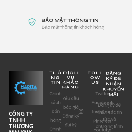
BẢO MẬT THÔNG TIN
Bảo mật thông tin khách hàng
THÔ
DỊCH
FOLL
ĐĂNG
NG
VỤ
OW
KÝ ĐỂ
TIN
KHÁC
US
NHẬN
HÀNG
KHUYẾN
Chính
Twitter
MÃI
Yêu cầu
sách
Facebook
Đăng ký để
báo giá
bán
Instagram
nhận các tin
CÔNG TY
Đăng ký
tức và
TNHH
hàng
Pinterest
đại ký
THƯƠNG
chương trình
Chính
Youtube