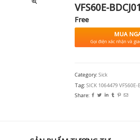
VFS60E-BDCJ0
Free
MUA NG
Gọi điện xác nhận và gia
Category:
Sick
Tag:
SICK 1064479 VFS60E-
Share: