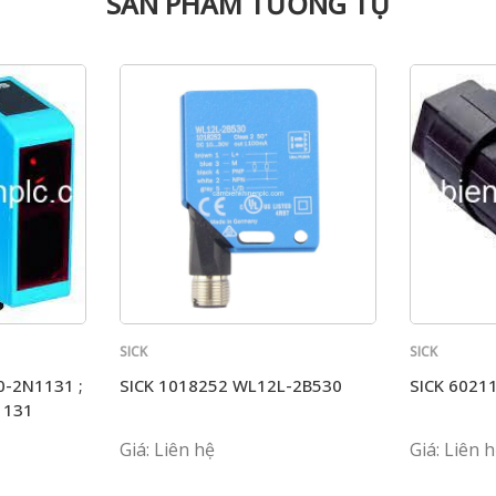
SẢN PHẨM TƯƠNG TỰ
SICK
SICK
0-2N1131 ;
SICK 1018252 WL12L-2B530
SICK 6021
1131
Giá: Liên hệ
Giá: Liên 