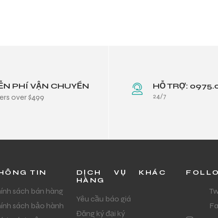
ỄN PHÍ VẬN CHUYỂN
HỖ TRỢ: 0975.
24/7
ers over $499
HÔNG TIN
DỊCH VỤ KHÁC
FOLL
HÀNG
ính sách bán hàng
Tw
Yêu cầu báo giá
ính sách bảo hành
F
Đăng ký đại ký