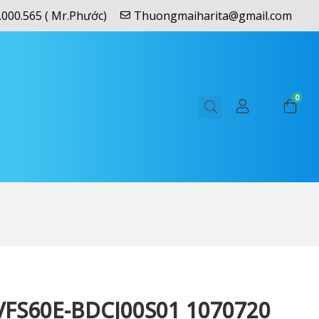
.000.565 ( Mr.Phước)
Thuongmaiharita@gmail.com
0
VFS60E-BDCJ00S01 1070720