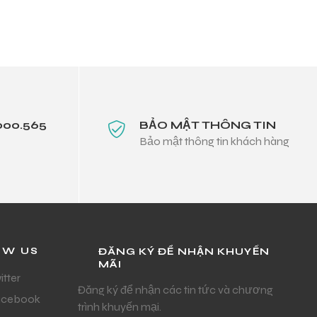
000.565
BẢO MẬT THÔNG TIN
Bảo mật thông tin khách hàng
OW US
ĐĂNG KÝ ĐỂ NHẬN KHUYẾN
MÃI
itter
Đăng ký để nhận các tin tức và chương
acebook
trình khuyến mại.