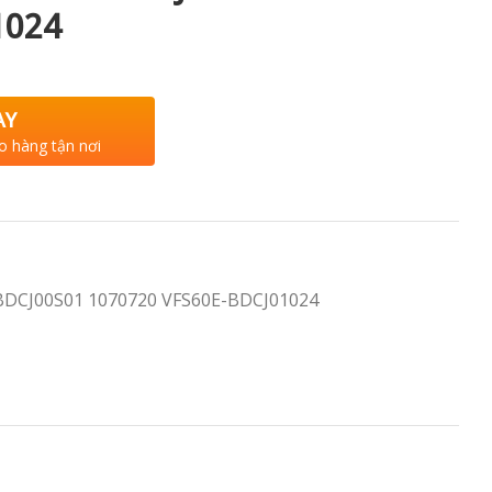
1024
AY
o hàng tận nơi
BDCJ00S01 1070720 VFS60E-BDCJ01024