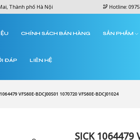
Mai, Thành phố Hà Nội
Hotline: 0975
IỆU
CHÍNH SÁCH BÁN HÀNG
SẢN PHẨM
ỎI ĐÁP
LIÊN HỆ
 1064479 VFS60E-BDCJ00S01 1070720 VFS60E-BDCJ01024
SICK 1064479 