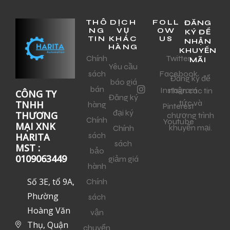
THÔ
DỊCH
FOLL
ĐĂNG
NG
VỤ
OW
KÝ ĐỂ
TIN
KHÁC
US
NHẬN
HÀNG
KHUYẾN
Chính
Twitter
MÃI
Yêu cầu
sách
Facebook
Đăng ký để
báo giá
bán
Instagram
nhận các tin
CÔNG TY
Đăng ký
tức và
TNHH
hàng
Pinterest
đại ký
THƯƠNG
chương trình
Chính
Youtube
MẠI XNK
khuyến mại.
Chính
sách
HARITA
sách
MST :
bảo
0109063449
giảm giá
hành
Số 3E, tổ 9A,
Chính
Phường
sách
Hoàng Văn
vận
Thụ, Quận
chuyển