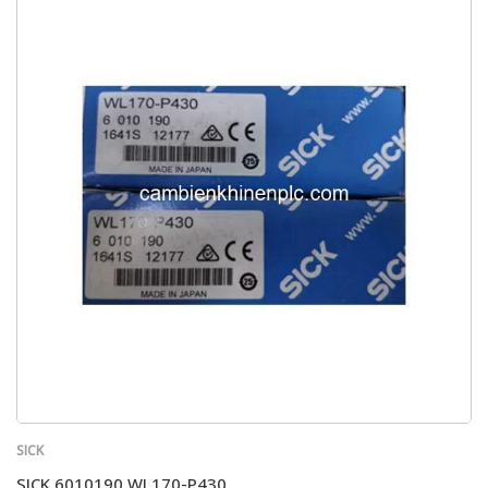
SICK
SICK 6010190 WL170-P430