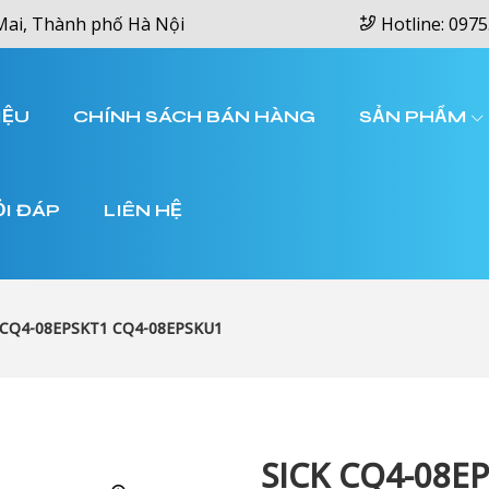
Mai, Thành phố Hà Nội
Hotline: 0975
IỆU
CHÍNH SÁCH BÁN HÀNG
SẢN PHẨM
ỎI ĐÁP
LIÊN HỆ
 CQ4-08EPSKT1 CQ4-08EPSKU1
SICK CQ4-08E