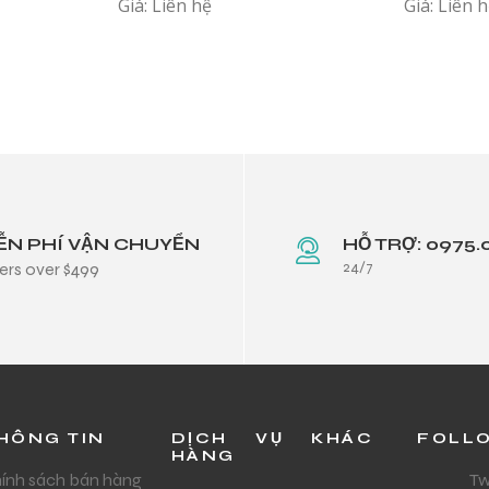
Giá: Liên hệ
Giá: Liên 
ỄN PHÍ VẬN CHUYỂN
HỖ TRỢ: 0975.
24/7
ers over $499
HÔNG TIN
DỊCH VỤ KHÁC
FOLL
HÀNG
ính sách bán hàng
Tw