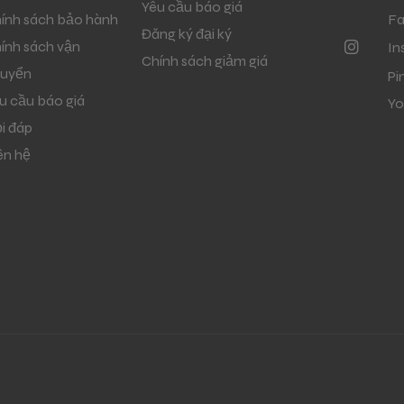
Yêu cầu báo giá
ính sách bảo hành
F
Đăng ký đại ký
ính sách vận
In
Chính sách giảm giá
uyển
Pi
u cầu báo giá
Yo
i đáp
ên hệ