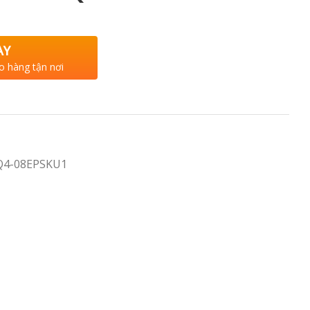
AY
o hàng tận nơi
Q4-08EPSKU1