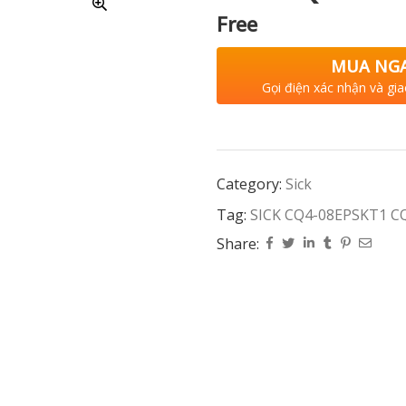
Free
MUA NG
Gọi điện xác nhận và gia
Category:
Sick
Tag:
SICK CQ4-08EPSKT1 C
Share: