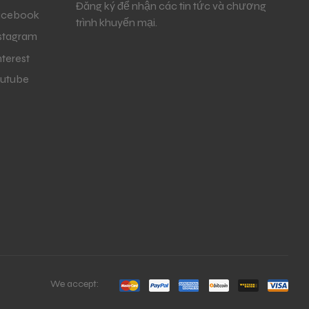
Đăng ký để nhận các tin tức và chương
acebook
trình khuyến mại.
stagram
nterest
utube
We accept: