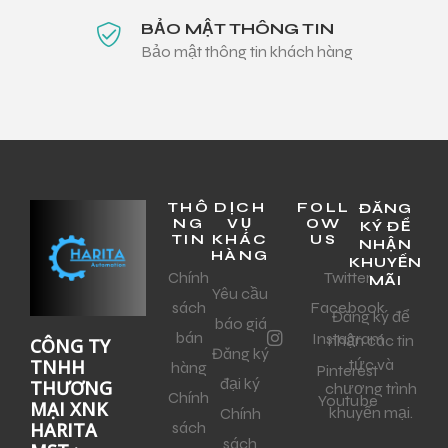
BẢO MẬT THÔNG TIN
Bảo mật thông tin khách hàng
THÔ
DỊCH
FOLL
ĐĂNG
NG
VỤ
OW
KÝ ĐỂ
TIN
KHÁC
US
NHẬN
HÀNG
KHUYẾN
Chính
Twitter
MÃI
Yêu cầu
sách
Facebook
Đăng ký để
báo giá
bán
Instagram
nhận các tin
CÔNG TY
Đăng ký
tức và
TNHH
hàng
Pinterest
đại ký
THƯƠNG
chương trình
Chính
Youtube
MẠI XNK
khuyến mại.
Chính
sách
HARITA
sách