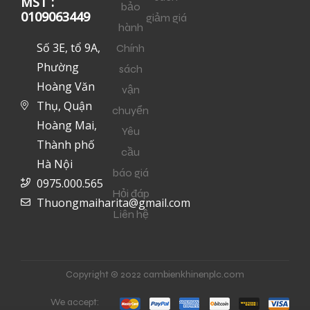
MST :
bảo
0109063449
giảm giá
hành
Số 3E, tổ 9A,
Chính
Phường
sách
Hoàng Văn
vận
Thụ, Quận
chuyển
Hoàng Mai,
Yêu
Thành phố
cầu
Hà Nội
báo giá
0975.000.565
Hỏi đáp
Thuongmaiharita@gmail.com
Liên hệ
Copyright © 2022 cambienkhinenplc.com
We accept: