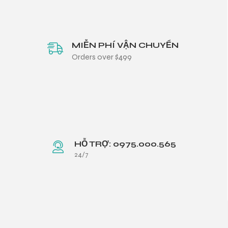
MIỄN PHÍ VẬN CHUYỂN
Orders over $499
HỖ TRỢ: 0975.000.565
24/7