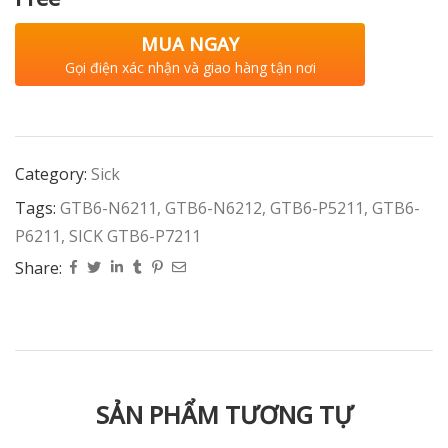
MUA NGAY
Gọi điện xác nhận và giao hàng tận nơi
Category:
Sick
Tags:
GTB6-N6211
,
GTB6-N6212
,
GTB6-P5211
,
GTB6-
P6211
,
SICK GTB6-P7211
Share:
SẢN PHẨM TƯƠNG TỰ