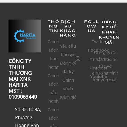
THÔ
DỊCH
FOLL
ĐĂNG
NG
VỤ
OW
KÝ ĐỂ
TIN
KHÁC
US
NHẬN
HÀNG
KHUYẾN
Chính
Twitter
MÃI
Yêu cầu
sách
Facebook
Đăng ký để
báo giá
bán
Instagram
nhận các tin
CÔNG TY
Đăng ký
tức và
TNHH
hàng
Pinterest
đại ký
THƯƠNG
chương trình
Chính
Youtube
MẠI XNK
khuyến mại.
Chính
sách
HARITA
sách
MST :
bảo
0109063449
giảm giá
hành
Số 3E, tổ 9A,
Chính
Phường
sách
Hoàng Văn
vận