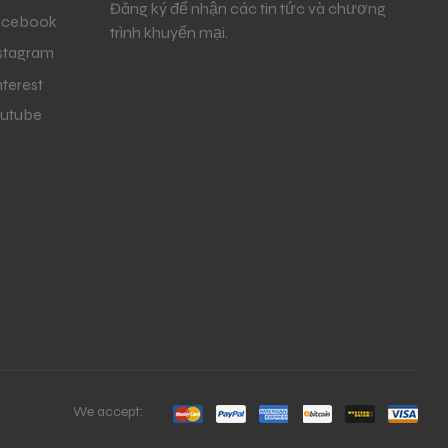
Đăng ký để nhận các tin tức và chương
acebook
trình khuyến mại.
stagram
nterest
utube
We accept: