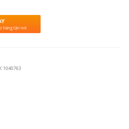
AY
o hàng tận nơi
K 1040763