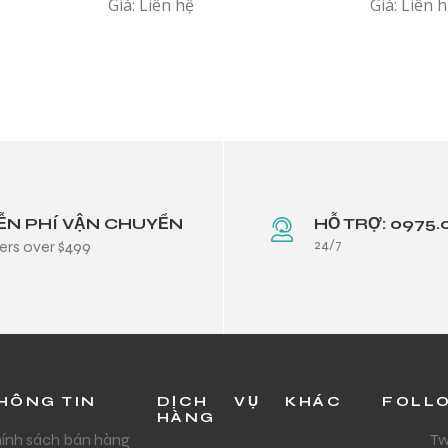
Giá: Liên hệ
Giá: Liên 
ỄN PHÍ VẬN CHUYỂN
HỖ TRỢ: 0975.
24/7
ers over $499
HÔNG TIN
DỊCH VỤ KHÁC
FOLL
HÀNG
ính sách bán hàng
Tw