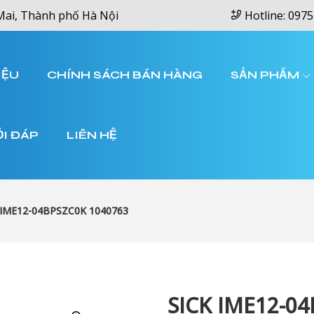
Mai, Thành phố Hà Nội
Hotline: 0975
IỆU
CHÍNH SÁCH BÁN HÀNG
SẢN PHẨM
ỎI ĐÁP
LIÊN HỆ
 IME12-04BPSZC0K 1040763
SICK IME12-0