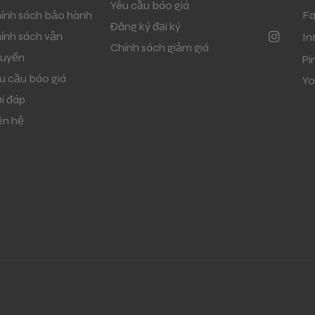
Yêu cầu báo giá
ính sách bảo hành
F
Đăng ký đại ký
ính sách vận
In
Chính sách giảm giá
uyển
Pi
u cầu báo giá
Yo
i đáp
ên hệ