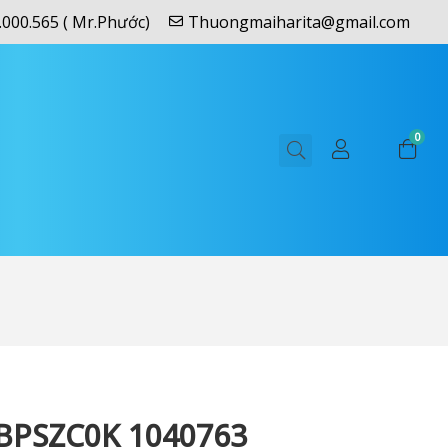
.000.565 ( Mr.Phước)
Thuongmaiharita@gmail.com
0
4BPSZC0K 1040763