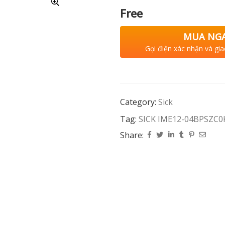
Free
MUA NG
Gọi điện xác nhận và gia
Category:
Sick
Tag:
SICK IME12-04BPSZC0
Share: