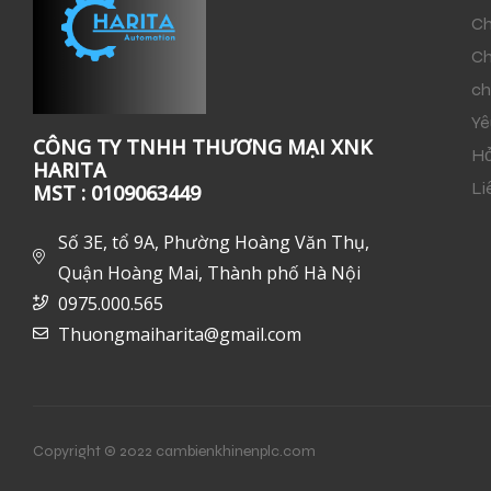
Ch
Ch
ch
Yê
CÔNG TY TNHH THƯƠNG MẠI XNK
Hỏ
HARITA
Li
MST : 0109063449
Số 3E, tổ 9A, Phường Hoàng Văn Thụ,
Quận Hoàng Mai, Thành phố Hà Nội
0975.000.565
Thuongmaiharita@gmail.com
Copyright © 2022 cambienkhinenplc.com