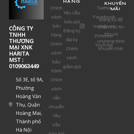
HÀNG
KHUYẾN
Chính
Twitter
MÃI
Yêu cầu
sách
Facebook
Đăng ký để
báo giá
bán
Instagram
nhận các tin
CÔNG TY
Đăng ký
tức và
TNHH
hàng
Pinterest
đại ký
THƯƠNG
chương trình
Chính
Youtube
MẠI XNK
khuyến mại.
Chính
sách
HARITA
sách
MST :
bảo
0109063449
giảm giá
hành
Số 3E, tổ 9A,
Chính
Phường
sách
Hoàng Văn
vận
Thụ, Quận
chuyển
Hoàng Mai,
Yêu
Thành phố
cầu
Hà Nội
báo giá