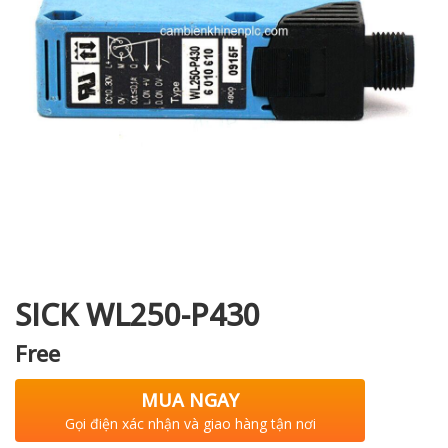
i XNK
SICK WL250-P430
Free
MUA NGAY
Gọi điện xác nhận và giao hàng tận nơi