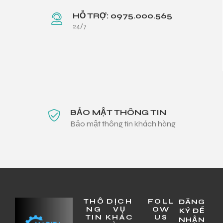
HỖ TRỢ: 0975.000.565
24/7
BẢO MẬT THÔNG TIN
Bảo mật thông tin khách hàng
THÔ
DỊCH
FOLL
ĐĂNG
NG
VỤ
OW
KÝ ĐỂ
TIN
KHÁC
US
NHẬN