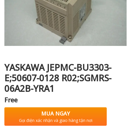
i XNK
YASKAWA JEPMC-BU3303-
E;50607-0128 R02;SGMRS-
06A2B-YRA1
Free
MUA NGAY
Gọi điện xác nhận và giao hàng tận nơi