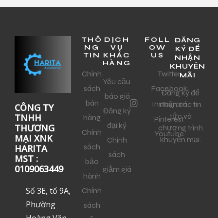
THÔ
DỊCH
FOLL
ĐĂNG
NG
VỤ
OW
KÝ ĐỂ
TIN
KHÁC
US
NHẬN
HÀNG
KHUYẾN
Chính
Twitter
MÃI
Yêu cầu
sách
Facebook
Đăng ký để
báo giá
bán
Instagram
nhận các tin
CÔNG TY
Đăng ký
tức và
TNHH
hàng
Pinterest
đại ký
THƯƠNG
chương trình
Chính
Youtube
MẠI XNK
khuyến mại.
Chính
sách
HARITA
sách
MST :
bảo
0109063449
giảm giá
hành
Số 3E, tổ 9A,
Chính
Phường
sách
Hoàng Văn