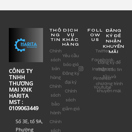
THÔ
DỊCH
FOLL
ĐĂNG
NG
VỤ
OW
KÝ ĐỂ
TIN
KHÁC
US
NHẬN
HÀNG
KHUYẾN
Chính
Twitter
MÃI
Yêu cầu
sách
Facebook
Đăng ký để
báo giá
bán
Instagram
nhận các tin
CÔNG TY
Đăng ký
tức và
TNHH
hàng
Pinterest
đại ký
THƯƠNG
chương trình
Chính
Youtube
MẠI XNK
khuyến mại.
Chính
sách
HARITA
sách
MST :
bảo
0109063449
giảm giá
hành
Số 3E, tổ 9A,
Chính
Phường
sách