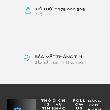
HỖ TRỢ: 0975.000.565
24/7
BẢO MẬT THÔNG TIN
Bảo mật thông tin khách hàng
THÔ
DỊCH
FOLL
ĐĂNG
NG
VỤ
OW
KÝ ĐỂ
TIN
KHÁC
US
NHẬN