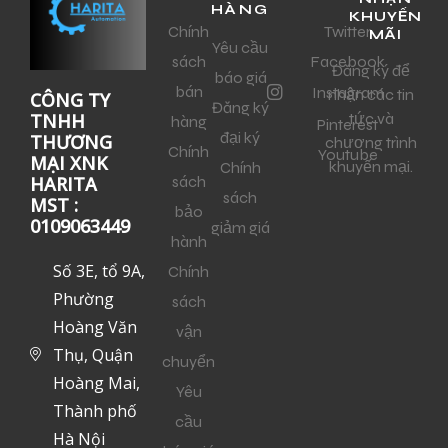
HÀNG
KHUYẾN
Chính
Twitter
MÃI
Yêu cầu
sách
Facebook
Đăng ký để
báo giá
bán
Instagram
nhận các tin
CÔNG TY
Đăng ký
tức và
TNHH
hàng
Pinterest
đại ký
THƯƠNG
chương trình
Chính
Youtube
MẠI XNK
khuyến mại.
Chính
sách
HARITA
sách
MST :
bảo
0109063449
giảm giá
hành
Số 3E, tổ 9A,
Chính
Phường
sách
Hoàng Văn
vận
Thụ, Quận
chuyển
Hoàng Mai,
Yêu
Thành phố
cầu
Hà Nội