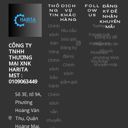
THÔ
DỊCH
FOLL
ĐĂNG
NG
VỤ
OW
KÝ ĐỂ
TIN
KHÁC
US
NHẬN
HÀNG
KHUYẾN
Chính
Twitter
MÃI
Yêu cầu
sách
Facebook
Đăng ký để
báo giá
bán
Instagram
nhận các tin
CÔNG TY
Đăng ký
tức và
TNHH
hàng
Pinterest
đại ký
THƯƠNG
chương trình
Chính
Youtube
MẠI XNK
khuyến mại.
Chính
sách
HARITA
sách
MST :
bảo
0109063449
giảm giá
hành
Số 3E, tổ 9A,
Chính
Phường
sách
Hoàng Văn
vận
Thụ, Quận
chuyển
Hoàng Mai,