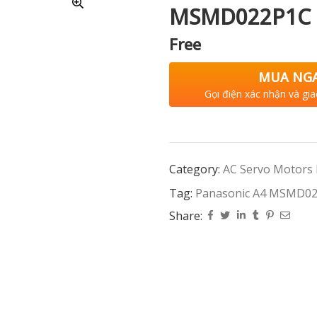
MSMD022P1C
Free
MUA NG
Gọi điện xác nhận và gia
Category:
AC Servo Motors
Tag:
Panasonic A4 MSMD0
Share: