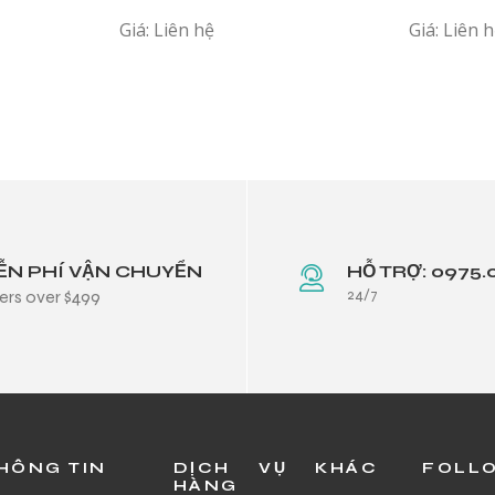
Giá: Liên hệ
Giá: Liên 
ỄN PHÍ VẬN CHUYỂN
HỖ TRỢ: 0975.
24/7
ers over $499
HÔNG TIN
DỊCH VỤ KHÁC
FOLL
HÀNG