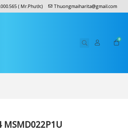
.000.565 ( Mr.Phước)
Thuongmaiharita@gmail.com
0
4 MSMD022P1U