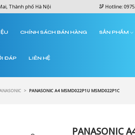
Mai, Thành phố Hà Nội
Hotline: 0975
IỆU
CHÍNH SÁCH BÁN HÀNG
SẢN PHẨM
ỎI ĐÁP
LIÊN HỆ
PANASONIC
>
PANASONIC A4 MSMD022P1U MSMD022P1C
PANASONIC A