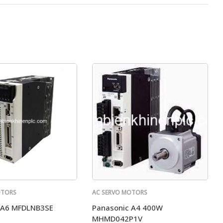
OTORS
AC SERVO MOTORS
PANASONIC
 A6 MFDLNB3SE
Panasonic A4 400W
MHMD042P1V