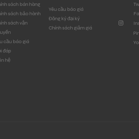
ính sách bán hàng
Tw
Yêu cầu báo giá
ính sách bảo hành
F
Đăng ký đại ký
ính sách vận
In
Chính sách giảm giá
uyển
Pi
u cầu báo giá
Yo
i đáp
ên hệ