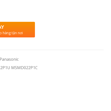
AY
o hàng tận nơi
 Panasonic
22P1U MSMD022P1C