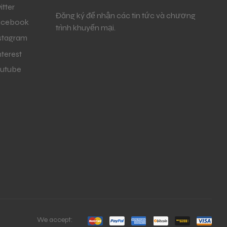
itter
Đăng ký để nhận các tin tức và chương
acebook
trình khuyến mại.
stagram
nterest
utube
We accept: