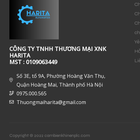
Ch
Ch
Ch
ch
Yê
CÔNG TY TNHH THƯƠNG MẠI XNK
Hỏ
HARITA
Li
MST : 0109063449
Số 3E, tổ 9A, Phường Hoàng Văn Thụ,
Quận Hoàng Mai, Thành phố Hà Nội
0975.000.565
Thuongmaiharita@gmail.com
Copyright © 2022 cambienkhinenplc.com