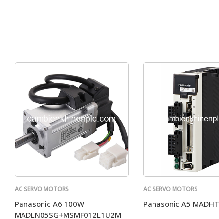
AC SERVO MOTORS
AC SERVO MOTORS
PANASONIC
PANASONIC
Panasonic A6 100W
Panasonic A5 MADH
MADLN05SG+MSMF012L1U2M