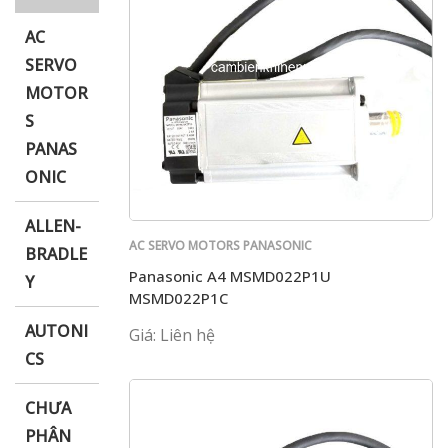
AC
SERVO
MOTOR
i XNK
S
PANAS
ONIC
ALLEN-
AC SERVO MOTORS PANASONIC
BRADLE
Panasonic A4 MSMD022P1U
Y
MSMD022P1C
AUTONI
Giá: Liên hệ
CS
CHƯA
PHÂN