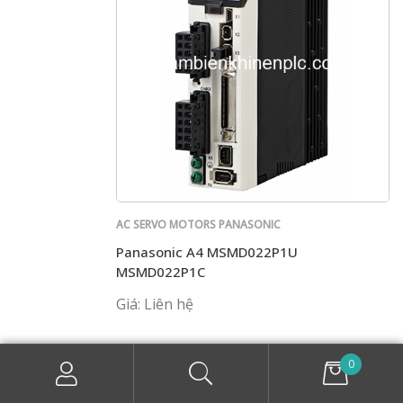
AC SERVO MOTORS PANASONIC
Panasonic A4 MSMD022P1U
MSMD022P1C
Giá: Liên hệ
0