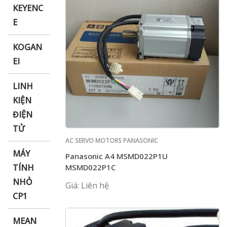
KEYENC
E
KOGAN
EI
LINH
KIỆN
ĐIỆN
TỬ
AC SERVO MOTORS PANASONIC
MÁY
Panasonic A4 MSMD022P1U
MSMD022P1C
TÍNH
NHỎ
Giá: Liên hệ
CP1
MEAN