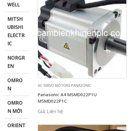
WELL
MITSH
UBISHI
ELECTR
IC
NORGR
EN
OMRO
AC SERVO MOTORS PANASONIC
N
Panasonic A4 MSMD022P1U
MSMD022P1C
OMRO
N MỚI
Giá: Liên hệ
ORIENT