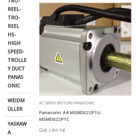
TRO-
REEL-
TRO-
REEL
HS-
HIGH
SPEED-
TROLLE
Y DUCT
PANAS
ONIC
WEIDM
AC SERVO MOTORS PANASONIC
ÜLLER
Panasonic A4 MSMD022P1U
MSMD022P1C
YASKAW
Giá: Liên hệ
A