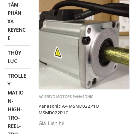
TẤM
PHẢN
XẠ
KEYENC
E
THỦY
LỰC
TROLLE
Y
MATIO
AC SERVO MOTORS PANASONIC
N-
Panasonic A4 MSMD022P1U
HIGH-
MSMD022P1C
TRO-
Giá: Liên hệ
REEL-