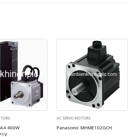
OTORS
AC SERVO MOTORS
PANASONIC
 A4 400W
Panasonic MHME102GCH
P1V