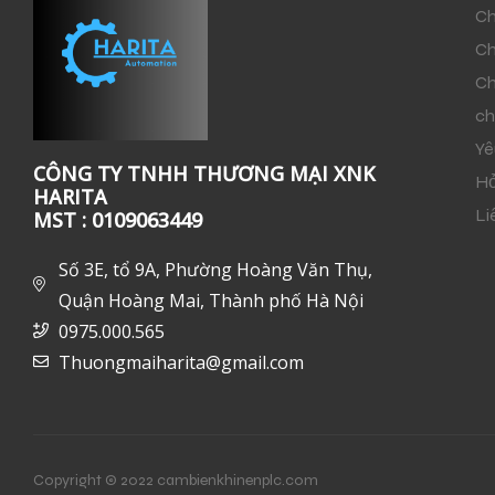
Ch
Ch
Ch
ch
Yê
CÔNG TY TNHH THƯƠNG MẠI XNK
Hỏ
HARITA
Li
MST : 0109063449
Số 3E, tổ 9A, Phường Hoàng Văn Thụ,
Quận Hoàng Mai, Thành phố Hà Nội
0975.000.565
Thuongmaiharita@gmail.com
Copyright © 2022 cambienkhinenplc.com