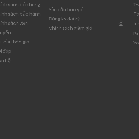
ính sách bán hàng
Tw
Yêu cầu báo giá
ính sách bảo hành
F
Đăng ký đại ký
ính sách vận
In
Chính sách giảm giá
uyển
Pi
u cầu báo giá
Yo
i đáp
ên hệ