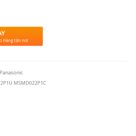
AY
o hàng tận nơi
 Panasonic
22P1U MSMD022P1C