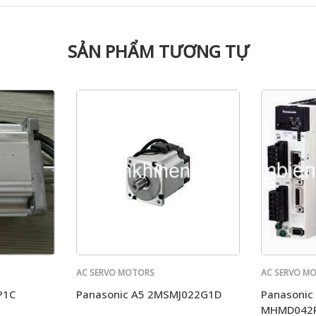
SẢN PHẨM TƯƠNG TỰ
AC SERVO MOTORS
AC SERVO M
PANASONIC
PANASONIC
P1C
Panasonic A5 2MSMJ022G1D
Panasonic
MHMD042