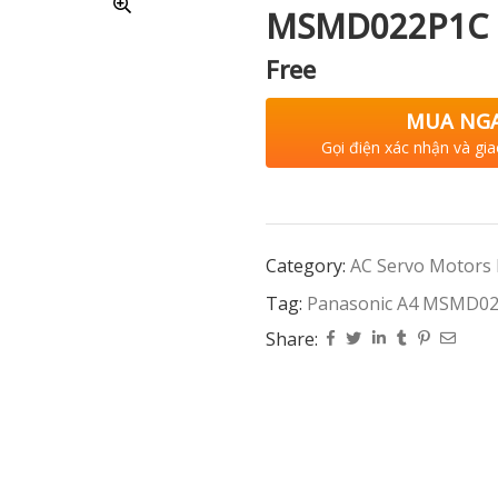
MSMD022P1C
Free
MUA NG
Gọi điện xác nhận và gia
Category:
AC Servo Motors
Tag:
Panasonic A4 MSMD0
Share: