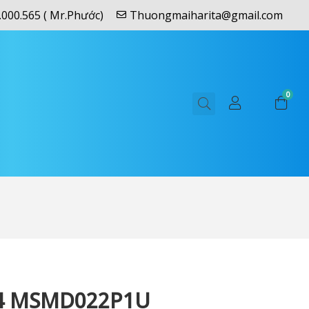
.000.565 ( Mr.Phước)
Thuongmaiharita@gmail.com
0
4 MSMD022P1U