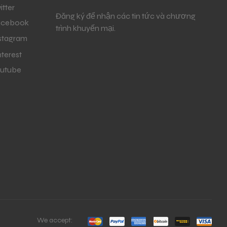
itter
Đăng ký để nhận các tin tức và chương
acebook
trình khuyến mại.
stagram
nterest
utube
We accept: