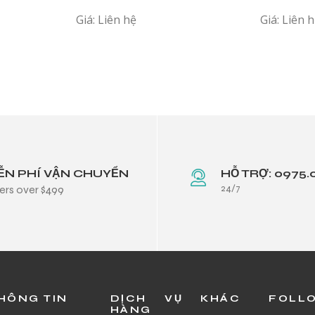
Giá: Liên hệ
Giá: Liên 
ỄN PHÍ VẬN CHUYỂN
HỖ TRỢ: 0975.
24/7
ers over $499
HÔNG TIN
DỊCH VỤ KHÁC
FOLL
HÀNG