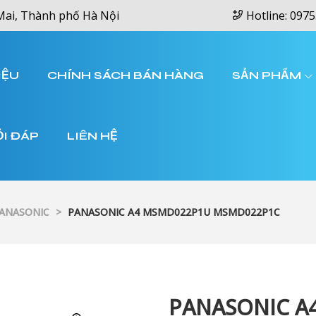
Mai, Thành phố Hà Nội
Hotline: 0975
IỆU
CHÍNH SÁCH BÁN HÀNG
SẢN PHẨM
ỎI ĐÁP
LIÊN HỆ
PANASONIC
>
PANASONIC A4 MSMD022P1U MSMD022P1C
PANASONIC A