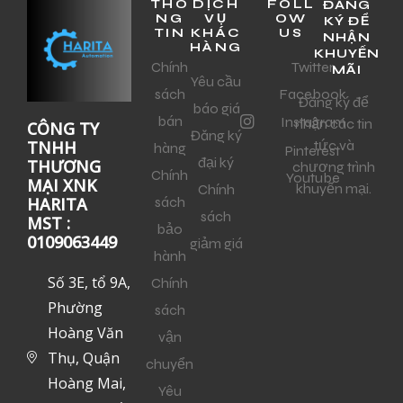
THÔ
DỊCH
FOLL
ĐĂNG
NG
VỤ
OW
KÝ ĐỂ
TIN
KHÁC
US
NHẬN
HÀNG
KHUYẾN
Chính
Twitter
MÃI
Yêu cầu
sách
Facebook
Đăng ký để
báo giá
bán
Instagram
nhận các tin
CÔNG TY
Đăng ký
tức và
TNHH
hàng
Pinterest
đại ký
THƯƠNG
chương trình
Chính
Youtube
MẠI XNK
khuyến mại.
Chính
sách
HARITA
sách
MST :
bảo
0109063449
giảm giá
hành
Số 3E, tổ 9A,
Chính
Phường
sách
Hoàng Văn
vận
Thụ, Quận
chuyển
Hoàng Mai,
Yêu