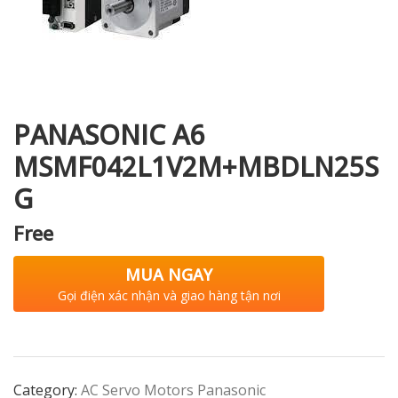
i XNK
PANASONIC A6
MSMF042L1V2M+MBDLN25S
G
Free
MUA NGAY
Gọi điện xác nhận và giao hàng tận nơi
Category:
AC Servo Motors Panasonic