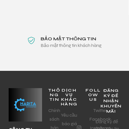
BẢO MẬT THÔNG TIN
Bảo mật thông tin khách hàng
THÔ
DỊCH
FOLL
ĐĂNG
NG
VỤ
OW
KÝ ĐỂ
TIN
KHÁC
US
NHẬN
HÀNG
KHUYẾN
Chính
Twitter
MÃI
Yêu cầu
sách
Facebook
Đăng ký để
báo giá
bán
Instagram
nhận các tin