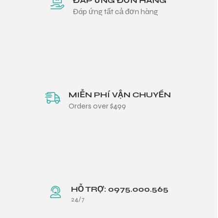
ĐÁP ỨNG ĐƠN HÀNG
Đáp ứng tất cả đơn hàng
MIỄN PHÍ VẬN CHUYỂN
Orders over $499
HỖ TRỢ: 0975.000.565
24/7