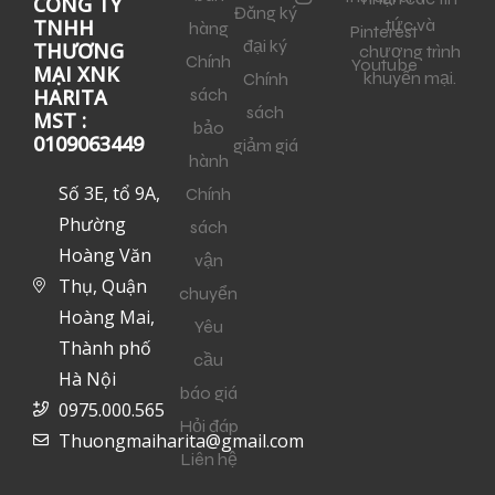
CÔNG TY
Đăng ký
tức và
TNHH
hàng
Pinterest
đại ký
THƯƠNG
chương trình
Chính
Youtube
MẠI XNK
khuyến mại.
Chính
sách
HARITA
sách
MST :
bảo
0109063449
giảm giá
hành
Số 3E, tổ 9A,
Chính
Phường
sách
Hoàng Văn
vận
Thụ, Quận
chuyển
Hoàng Mai,
Yêu
Thành phố
cầu
Hà Nội
báo giá
0975.000.565
Hỏi đáp
Thuongmaiharita@gmail.com
Liên hệ