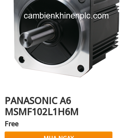
i XNK
PANASONIC A6
MSMF102L1H6M
Free