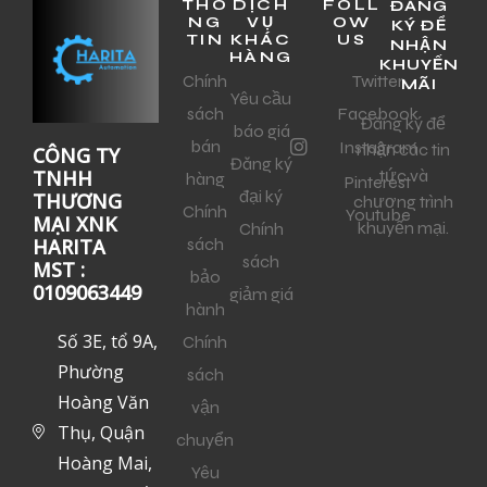
THÔ
DỊCH
FOLL
ĐĂNG
NG
VỤ
OW
KÝ ĐỂ
TIN
KHÁC
US
NHẬN
HÀNG
KHUYẾN
Chính
Twitter
MÃI
Yêu cầu
sách
Facebook
Đăng ký để
báo giá
bán
Instagram
nhận các tin
CÔNG TY
Đăng ký
tức và
TNHH
hàng
Pinterest
đại ký
THƯƠNG
chương trình
Chính
Youtube
MẠI XNK
khuyến mại.
Chính
sách
HARITA
sách
MST :
bảo
0109063449
giảm giá
hành
Số 3E, tổ 9A,
Chính
Phường
sách
Hoàng Văn
vận
Thụ, Quận
chuyển
Hoàng Mai,
Yêu