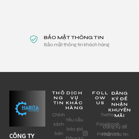
BẢO MẬT THÔNG TIN
Bảo mật thông tin khách hàng
THÔ
DỊCH
FOLL
ĐĂNG
NG
VỤ
OW
KÝ ĐỂ
TIN
KHÁC
US
NHẬN
HÀNG
KHUYẾN
Chính
Twitter
MÃI
Yêu cầu
sách
Facebook
Đăng ký để
báo giá
bán
Instagram
nhận các tin
CÔNG TY
Đăng ký