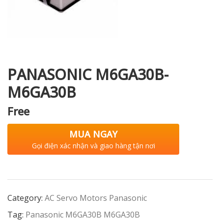
i XNK
PANASONIC M6GA30B-
M6GA30B
Free
MUA NGAY
Gọi điện xác nhận và giao hàng tận nơi
Category:
AC Servo Motors Panasonic
Tag:
Panasonic M6GA30B M6GA30B