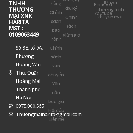
tức và
TNHH
hàng
Pinterest
đại ký
THƯƠNG
chương trình
Chính
Youtube
MẠI XNK
khuyến mại.
Chính
sách
HARITA
sách
MST :
bảo
0109063449
giảm giá
hành
Số 3E, tổ 9A,
Chính
Phường
sách
Hoàng Văn
vận
Thụ, Quận
chuyển
Hoàng Mai,
Yêu
Thành phố
cầu
Hà Nội
báo giá
0975.000.565
Hỏi đáp
Thuongmaiharita@gmail.com
Liên hệ