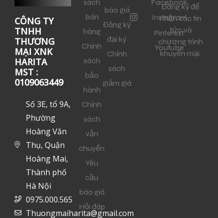
sách
Facebook
Đăng ký để
báo giá
bán
Instagram
nhận các tin
CÔNG TY
Đăng ký
tức và
TNHH
hàng
Pinterest
đại ký
THƯƠNG
chương trình
Chính
Youtube
MẠI XNK
khuyến mại.
Chính
sách
HARITA
sách
MST :
bảo
0109063449
giảm giá
hành
Số 3E, tổ 9A,
Chính
Phường
sách
Hoàng Văn
vận
Thụ, Quận
chuyển
Hoàng Mai,
Yêu
Thành phố
cầu
Hà Nội
báo giá
0975.000.565
Hỏi đáp
Thuongmaiharita@gmail.com