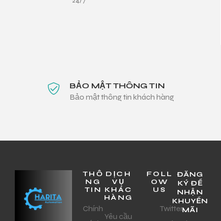
24/7
BẢO MẬT THÔNG TIN
Bảo mật thông tin khách hàng
THÔ
DỊCH
FOLL
ĐĂNG
NG
VỤ
OW
KÝ ĐỂ
TIN
KHÁC
US
NHẬN
HÀNG
KHUYẾN
Chính
Twitter
MÃI
Yêu cầu