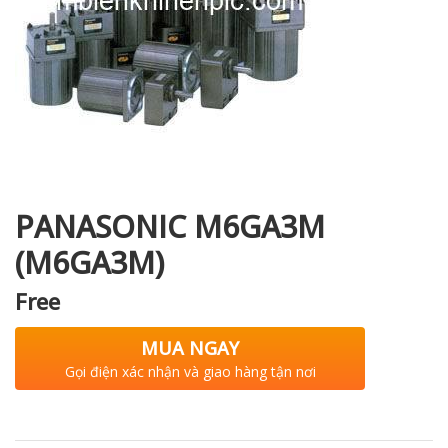
i XNK
PANASONIC M6GA3M
(M6GA3M)
Free
MUA NGAY
Gọi điện xác nhận và giao hàng tận nơi