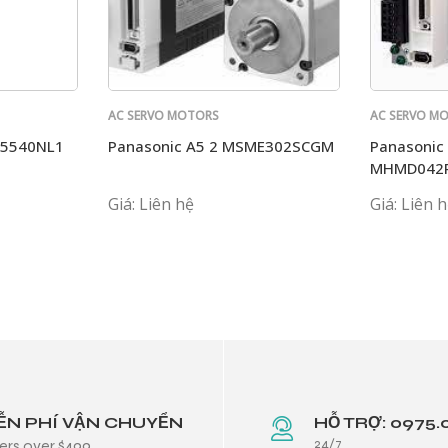
AC SERVO MOTORS
AC SERVO M
PANASONIC
PANASONIC
T5540NL1
Panasonic A5 2 MSME302SCGM
Panasonic
MHMD042
Giá: Liên hệ
Giá: Liên 
ỄN PHÍ VẬN CHUYỂN
HỖ TRỢ: 0975.
24/7
ers over $499