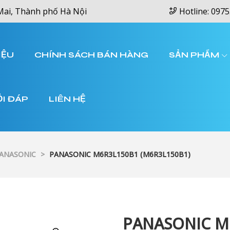
Mai, Thành phố Hà Nội
Hotline: 0975
IỆU
CHÍNH SÁCH BÁN HÀNG
SẢN PHẨM
ỎI ĐÁP
LIÊN HỆ
PANASONIC
>
PANASONIC M6R3L150B1 (M6R3L150B1)
PANASONIC M