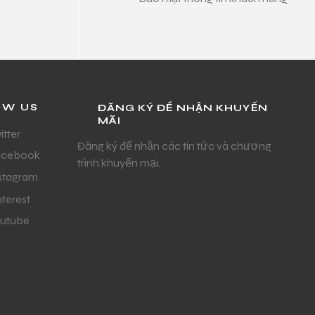
OW US
ĐĂNG KÝ ĐỂ NHẬN KHUYẾN
MÃI
itter
Đăng ký để nhận các tin tức và chương
acebook
trình khuyến mại.
stagram
nterest
utube