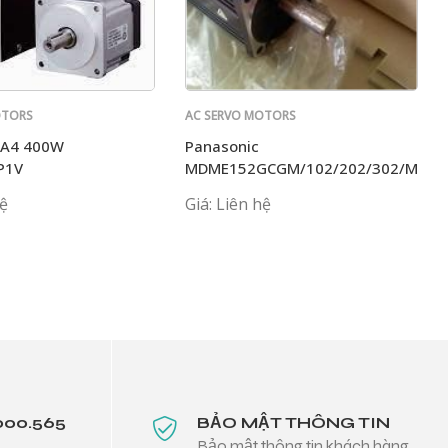
OTORS
AC SERVO MOTORS
PANASONIC
 A4 400W
Panasonic
P1V
MDME152GCGM/102/202/302/MHM
hệ
Giá: Liên hệ
000.565
BẢO MẬT THÔNG TIN
Bảo mật thông tin khách hàng