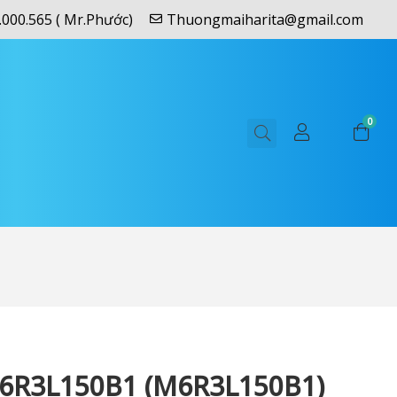
.000.565 ( Mr.Phước)
Thuongmaiharita@gmail.com
0
6R3L150B1 (M6R3L150B1)