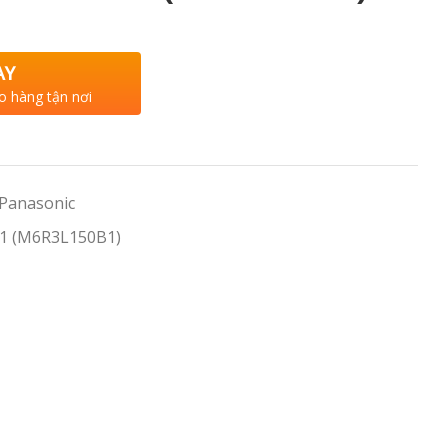
AY
o hàng tận nơi
 Panasonic
1 (M6R3L150B1)