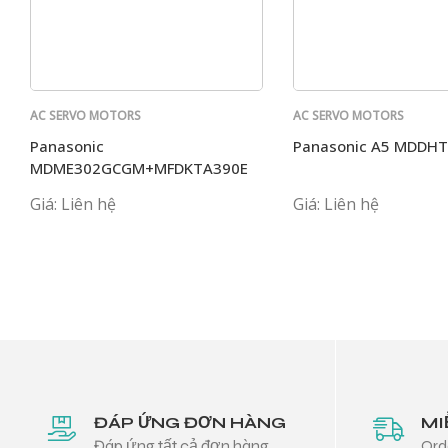
AC SERVO MOTORS
AC SERVO MOTORS
PANASONIC
PANASONIC
Panasonic
Panasonic A5 MDDH
MDME302GCGM+MFDKTA390E
Giá: Liên hệ
Giá: Liên hệ
ĐÁP ỨNG ĐƠN HÀNG
MI
Đáp ứng tất cả đơn hàng
Ord