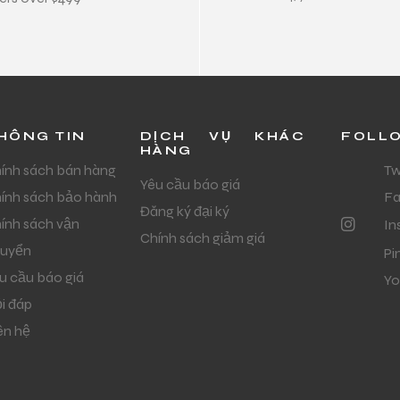
HÔNG TIN
DỊCH VỤ KHÁC
FOLL
HÀNG
ính sách bán hàng
Tw
Yêu cầu báo giá
ính sách bảo hành
F
Đăng ký đại ký
ính sách vận
In
Chính sách giảm giá
uyển
Pi
u cầu báo giá
Yo
i đáp
ên hệ