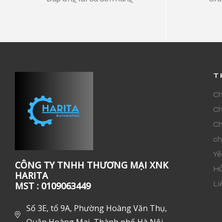
T
Ch
Ch
Ch
ch
Yê
CÔNG TY TNHH THƯƠNG MẠI XNK
Hỏ
HARITA
Li
MST : 0109063449
Số 3E, tổ 9A, Phường Hoàng Văn Thụ,
Quận Hoàng Mai, Thành phố Hà Nội