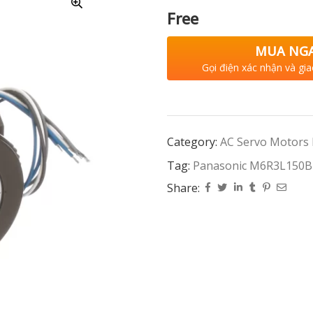
Free
MUA NG
Gọi điện xác nhận và gia
Category:
AC Servo Motors
Tag:
Panasonic M6R3L150B
Share: