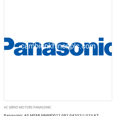
AC SERVO MOTORS PANASONIC
Panasonic A5 MSMJ MHMD022 082 042G1U G1V KT