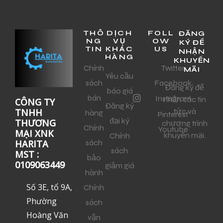
THÔ
DỊCH
FOLL
ĐĂNG
NG
VỤ
OW
KÝ ĐỂ
TIN
KHÁC
US
NHẬN
HÀNG
KHUYẾN
Chính
Twitter
MÃI
Yêu cầu
sách
Facebook
Đăng ký để
báo giá
bán
Instagram
nhận các tin
CÔNG TY
Đăng ký
tức và
TNHH
hàng
Pinterest
đại ký
THƯƠNG
chương trình
Chính
Youtube
MẠI XNK
khuyến mại.
Chính
sách
HARITA
sách
MST :
bảo
0109063449
giảm giá
hành
Số 3E, tổ 9A,
Chính
Phường
sách
Hoàng Văn
vận