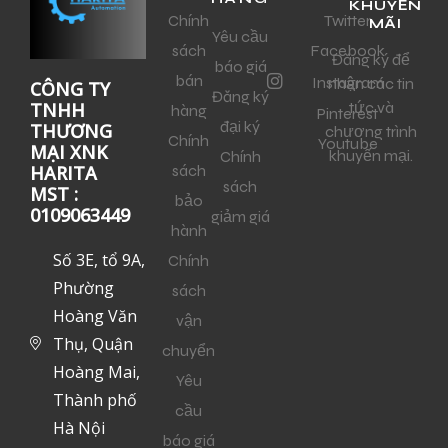
KHUYẾN
Chính
Twitter
MÃI
Yêu cầu
sách
Facebook
Đăng ký để
báo giá
bán
Instagram
nhận các tin
CÔNG TY
Đăng ký
tức và
TNHH
hàng
Pinterest
đại ký
THƯƠNG
chương trình
Chính
Youtube
MẠI XNK
khuyến mại.
Chính
sách
HARITA
sách
MST :
bảo
0109063449
giảm giá
hành
Số 3E, tổ 9A,
Chính
Phường
sách
Hoàng Văn
vận
Thụ, Quận
chuyển
Hoàng Mai,
Yêu
Thành phố
cầu
Hà Nội
báo giá