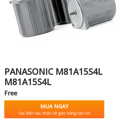
i XNK
PANASONIC M81A15S4L
M81A15S4L
Free
MUA NGAY
Gọi điện xác nhận và giao hàng tận nơi