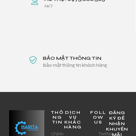
24/7
BẢO MẬT THÔNG TIN
Bảo mật thông tin khách hàng
THÔ
DỊCH
FOLL
ĐĂNG
NG
VỤ
OW
KÝ ĐỂ
TIN
KHÁC
US
NHẬN
HÀNG
KHUYẾN
Chính
Twitter
MÃI