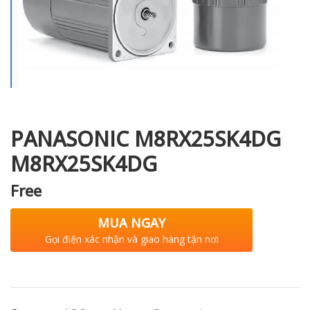
i XNK
PANASONIC M8RX25SK4DG
M8RX25SK4DG
Free
MUA NGAY
Gọi điện xác nhận và giao hàng tận nơi