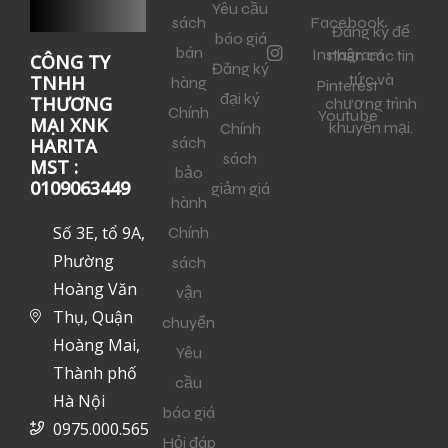
Yêu cầu
sách
Facebook
Đăng ký để
báo giá
bán
Instagram
nhận các tin
CÔNG TY
Đăng ký
tức và
TNHH
hàng
Pinterest
đại ký
THƯƠNG
chương trình
Chính
Youtube
MẠI XNK
khuyến mại.
Chính
sách
HARITA
sách
MST :
bảo
0109063449
giảm giá
hành
Số 3E, tổ 9A,
Chính
Phường
sách
Hoàng Văn
vận
Thụ, Quận
chuyển
Hoàng Mai,
Yêu
Thành phố
cầu
Hà Nội
báo giá
0975.000.565
Hỏi đáp