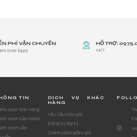
ỄN PHÍ VẬN CHUYỂN
HỖ TRỢ: 0975.
24/7
ers over $499
HÔNG TIN
DỊCH VỤ KHÁC
FOLL
HÀNG
ính sách bán hàng
Tw
Yêu cầu báo giá
ính sách bảo hành
F
Đăng ký đại ký
ính sách vận
In
Chính sách giảm giá
uyển