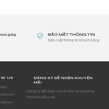
000.565
BẢO MẬT THÔNG TIN
Bảo mật thông tin khách hàng
OW US
ĐĂNG KÝ ĐỂ NHẬN KHUYẾN
MÃI
itter
Đăng ký để nhận các tin tức và chương
acebook
trình khuyến mại.
stagram