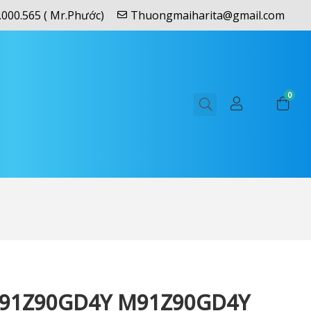
.000.565 ( Mr.Phước)
Thuongmaiharita@gmail.com
0
91Z90GD4Y M91Z90GD4Y