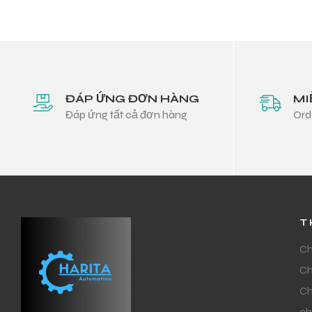
ĐÁP ỨNG ĐƠN HÀNG
MI
Đáp ứng tất cả đơn hàng
Ord
T
Ch
Ch
Ch
ch