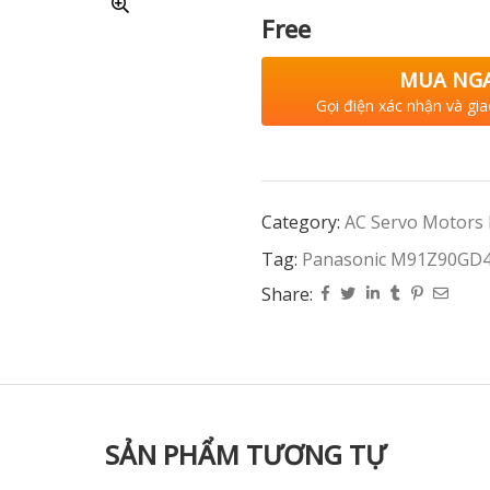
Free
MUA NG
Gọi điện xác nhận và gia
Category:
AC Servo Motors
Tag:
Panasonic M91Z90GD
Share:
SẢN PHẨM TƯƠNG TỰ