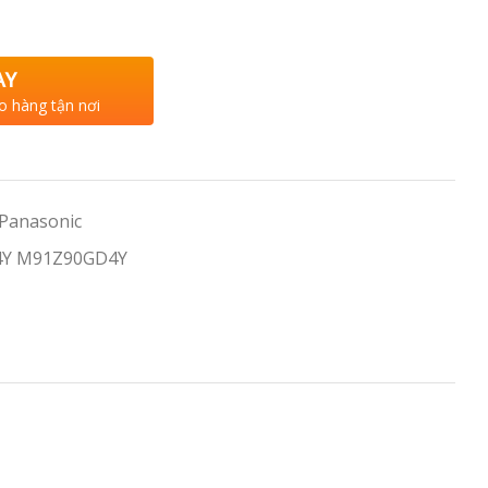
AY
o hàng tận nơi
 Panasonic
4Y M91Z90GD4Y