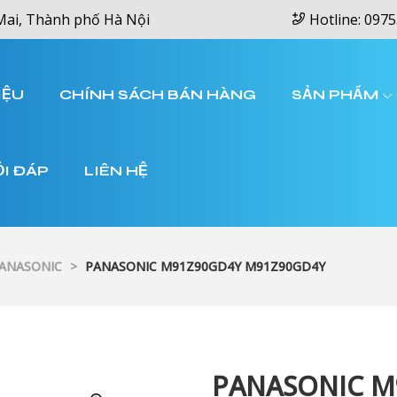
Mai, Thành phố Hà Nội
Hotline: 0975
IỆU
CHÍNH SÁCH BÁN HÀNG
SẢN PHẨM
ỎI ĐÁP
LIÊN HỆ
PANASONIC
>
PANASONIC M91Z90GD4Y M91Z90GD4Y
PANASONIC M