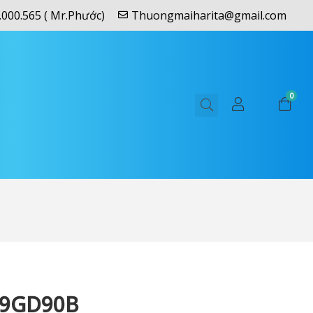
.000.565 ( Mr.Phước)
Thuongmaiharita@gmail.com
0
9GD90B