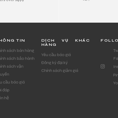
HÔNG TIN
DỊCH VỤ KHÁC
FOLL
HÀNG
ính sách bán hàng
Tw
Yêu cầu báo giá
ính sách bảo hành
F
Đăng ký đại ký
ính sách vận
In
Chính sách giảm giá
uyển
Pi
u cầu báo giá
Yo
i đáp
ên hệ