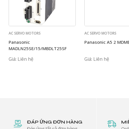
AC SERVO MOTORS
AC SERVO MOTORS
PANASONIC
PANASONIC
Panasonic
Panasonic A5 2 MD
MADLN25SE/15/MBDLT25SF
MCDLN35 G BE MADKT1107
Giá: Liên hệ
Giá: Liên hệ
ĐÁP ỨNG ĐƠN HÀNG
MI
Đáp ứng tất cả đơn hàng
Ord