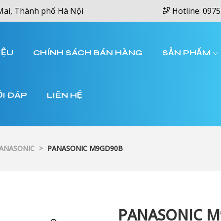
Mai, Thành phố Hà Nội
Hotline: 0975
IỆU
CHÍNH SÁCH BÁN HÀNG
SẢN PHẨM
ỎI ĐÁP
LIÊN HỆ
PANASONIC
>
PANASONIC M9GD90B
PANASONIC M