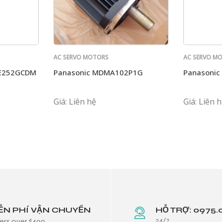
AC SERVO MOTORS
AC SERVO M
PANASONIC
PANASONIC
ME252GCDM
Panasonic MDMA102P1G
Panasoni
Giá: Liên hệ
Giá: Liên 
ỄN PHÍ VẬN CHUYỂN
HỖ TRỢ: 0975.
24/7
ers over $499