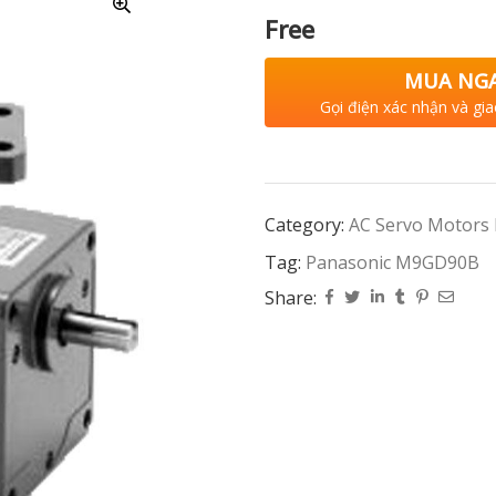
Free
MUA NG
Gọi điện xác nhận và gia
Category:
AC Servo Motors
Tag:
Panasonic M9GD90B
Share: