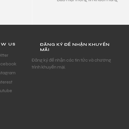
OW US
ĐĂNG KÝ ĐỂ NHẬN KHUYẾN
MÃI
itter
Đăng ký để nhận các tin tức và chương
acebook
trình khuyến mại.
stagram
nterest
utube