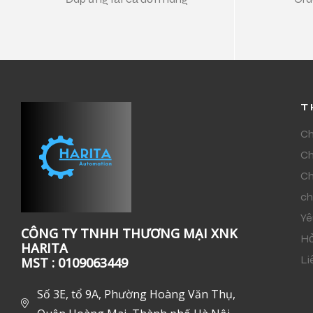
T
Ch
Ch
Ch
ch
Yê
CÔNG TY TNHH THƯƠNG MẠI XNK
Hỏ
HARITA
Li
MST : 0109063449
Số 3E, tổ 9A, Phường Hoàng Văn Thụ,