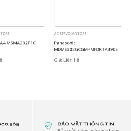
OTORS
AC SERVO MOTORS
PANASONIC
c A4 MSMA202P1C
Panasonic
MDME302GCGM+MFDKTA390E
hệ
Giá: Liên hệ
000.565
BẢO MẬT THÔNG TIN
Bảo mật thông tin khách hàng