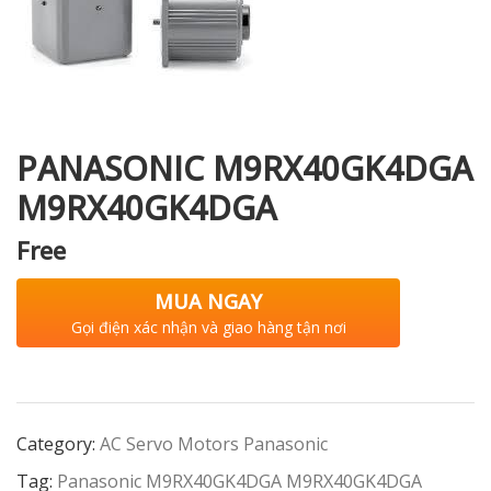
i XNK
PANASONIC M9RX40GK4DGA
M9RX40GK4DGA
Free
MUA NGAY
Gọi điện xác nhận và giao hàng tận nơi
Category:
AC Servo Motors Panasonic
Tag:
Panasonic M9RX40GK4DGA M9RX40GK4DGA