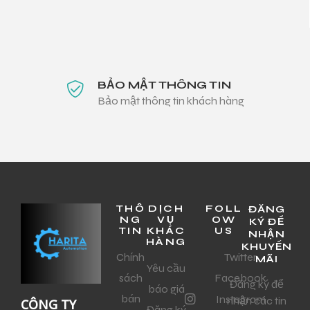
BẢO MẬT THÔNG TIN
Bảo mật thông tin khách hàng
THÔ
DỊCH
FOLL
ĐĂNG
NG
VỤ
OW
KÝ ĐỂ
TIN
KHÁC
US
NHẬN
HÀNG
KHUYẾN
Chính
Twitter
MÃI
Yêu cầu
sách
Facebook
Đăng ký để
báo giá
bán
Instagram
nhận các tin
CÔNG TY
Đăng ký