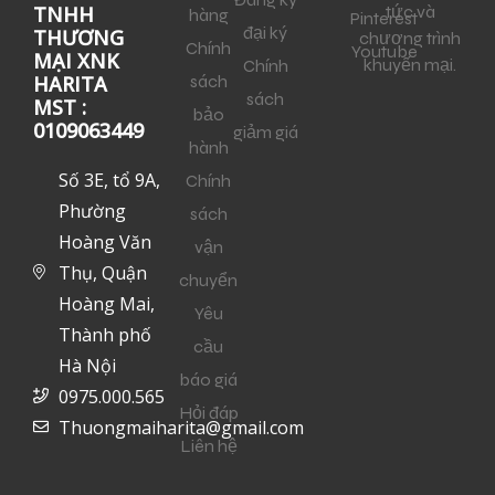
tức và
TNHH
hàng
Pinterest
đại ký
THƯƠNG
chương trình
Chính
Youtube
MẠI XNK
khuyến mại.
Chính
sách
HARITA
sách
MST :
bảo
0109063449
giảm giá
hành
Số 3E, tổ 9A,
Chính
Phường
sách
Hoàng Văn
vận
Thụ, Quận
chuyển
Hoàng Mai,
Yêu
Thành phố
cầu
Hà Nội
báo giá
0975.000.565
Hỏi đáp
Thuongmaiharita@gmail.com
Liên hệ