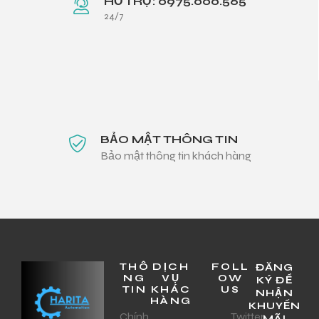
HỖ TRỢ: 0975.000.565
24/7
BẢO MẬT THÔNG TIN
Bảo mật thông tin khách hàng
THÔ
DỊCH
FOLL
ĐĂNG
NG
VỤ
OW
KÝ ĐỂ
TIN
KHÁC
US
NHẬN
HÀNG
KHUYẾN
Chính
Twitter
MÃI