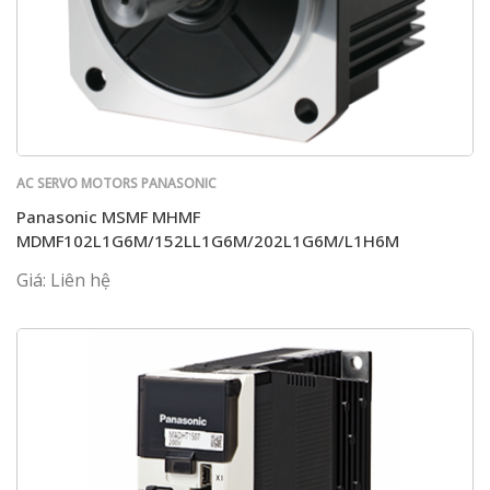
AC SERVO MOTORS PANASONIC
Panasonic MSMF MHMF
MDMF102L1G6M/152LL1G6M/202L1G6M/L1H6M
Giá: Liên hệ