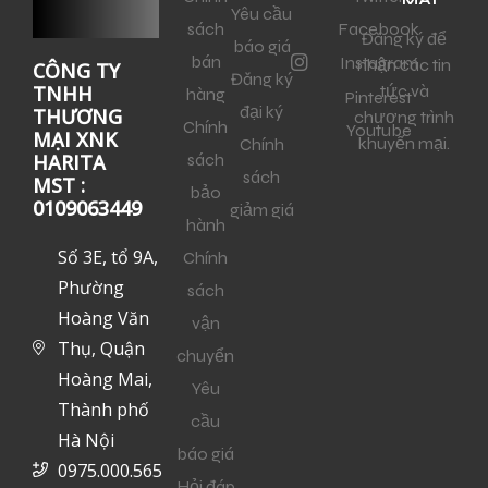
Yêu cầu
sách
Facebook
Đăng ký để
báo giá
bán
Instagram
nhận các tin
CÔNG TY
Đăng ký
tức và
TNHH
hàng
Pinterest
đại ký
THƯƠNG
chương trình
Chính
Youtube
MẠI XNK
khuyến mại.
Chính
sách
HARITA
sách
MST :
bảo
0109063449
giảm giá
hành
Số 3E, tổ 9A,
Chính
Phường
sách
Hoàng Văn
vận
Thụ, Quận
chuyển
Hoàng Mai,
Yêu
Thành phố
cầu
Hà Nội
báo giá
0975.000.565
Hỏi đáp