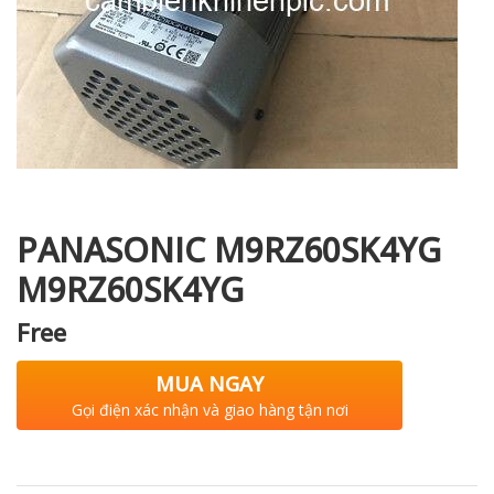
i XNK
PANASONIC M9RZ60SK4YG
M9RZ60SK4YG
Free
MUA NGAY
Gọi điện xác nhận và giao hàng tận nơi