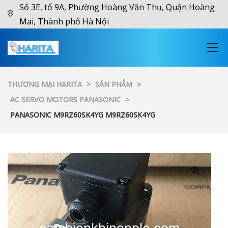
Số 3E, tổ 9A, Phường Hoàng Văn Thụ, Quận Hoàng
Mai, Thành phố Hà Nội
THƯƠNG MẠI HARITA
>
SẢN PHẨM
>
AC SERVO MOTORS PANASONIC
>
PANASONIC M9RZ60SK4YG M9RZ60SK4YG