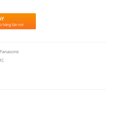
AY
o hàng tận nơi
 Panasonic
1C