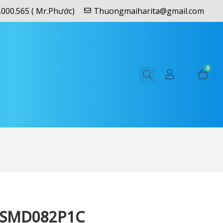
.000.565 ( Mr.Phước)
Thuongmaiharita@gmail.com
0
SMD082P1C