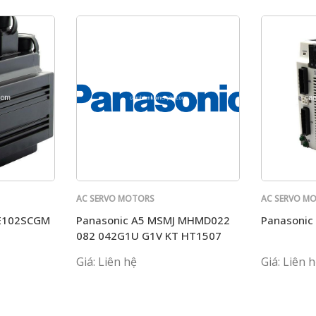
AC SERVO MOTORS
AC SERVO M
PANASONIC
PANASONIC
ME102SCGM
Panasonic A5 MSMJ MHMD022
Panasonic
082 042G1U G1V KT HT1507
P1C MHMJ
Giá: Liên hệ
Giá: Liên 