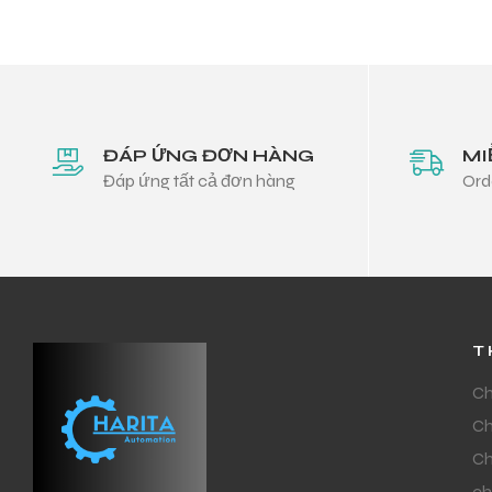
ĐÁP ỨNG ĐƠN HÀNG
MI
Đáp ứng tất cả đơn hàng
Ord
T
Ch
Ch
Ch
ch