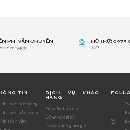
ỄN PHÍ VẬN CHUYỂN
HỖ TRỢ: 0975.
24/7
ers over $499
HÔNG TIN
DỊCH VỤ KHÁC
FOLL
HÀNG
ính sách bán hàng
Tw
Yêu cầu báo giá
ính sách bảo hành
F
Đăng ký đại ký
ính sách vận
In
Chính sách giảm giá
uyển