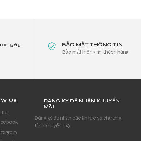
000.565
BẢO MẬT THÔNG TIN
Bảo mật thông tin khách hàng
OW US
ĐĂNG KÝ ĐỂ NHẬN KHUYẾN
MÃI
itter
Đăng ký để nhận các tin tức và chương
acebook
trình khuyến mại.
stagram