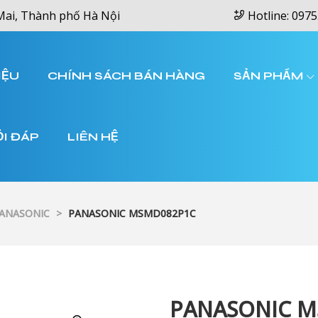
Mai, Thành phố Hà Nội
Hotline: 0975
IỆU
CHÍNH SÁCH BÁN HÀNG
SẢN PHẨM
ỎI ĐÁP
LIÊN HỆ
PANASONIC
>
PANASONIC MSMD082P1C
PANASONIC M