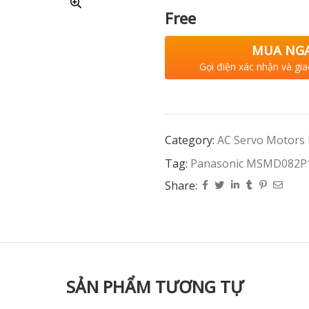
Free
MUA NG
Gọi điện xác nhận và gia
Category:
AC Servo Motors
Tag:
Panasonic MSMD082P
Share:
SẢN PHẨM TƯƠNG TỰ