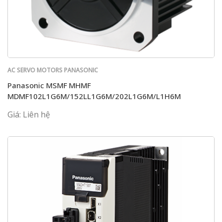
AC SERVO MOTORS PANASONIC
Panasonic MSMF MHMF
MDMF102L1G6M/152LL1G6M/202L1G6M/L1H6M
Giá: Liên hệ