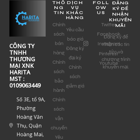
THÔ
DỊCH
FOLL
ĐĂNG
NG
VỤ
OW
KÝ ĐỂ
TIN
KHÁC
US
NHẬN
HÀNG
KHUYẾN
Chính
Twitter
MÃI
Yêu cầu
sách
Facebook
Đăng ký để
báo giá
bán
Instagram
nhận các tin
CÔNG TY
Đăng ký
tức và
TNHH
hàng
Pinterest
đại ký
THƯƠNG
chương trình
Chính
Youtube
MẠI XNK
khuyến mại.
Chính
sách
HARITA
sách
MST :
bảo
0109063449
giảm giá
hành
Số 3E, tổ 9A,
Chính
Phường
sách
Hoàng Văn
vận
Thụ, Quận
chuyển
Hoàng Mai,
Yêu