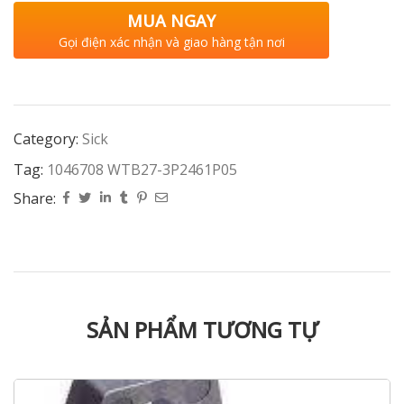
MUA NGAY
Gọi điện xác nhận và giao hàng tận nơi
Category:
Sick
Tag:
1046708 WTB27-3P2461P05
Share:
SẢN PHẨM TƯƠNG TỰ