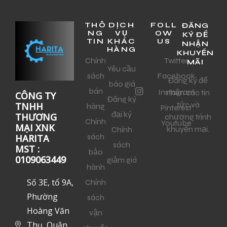
THÔ
DỊCH
FOLL
ĐĂNG
NG
VỤ
OW
KÝ ĐỂ
TIN
KHÁC
US
NHẬN
HÀNG
KHUYẾN
Chính
Twitter
MÃI
Yêu cầu
sách
Facebook
Đăng ký để
báo giá
bán
Instagram
nhận các tin
CÔNG TY
Đăng ký
tức và
TNHH
hàng
Pinterest
đại ký
THƯƠNG
chương trình
Chính
Youtube
MẠI XNK
khuyến mại.
Chính
sách
HARITA
sách
MST :
bảo
0109063449
giảm giá
hành
Số 3E, tổ 9A,
Chính
Phường
sách
Hoàng Văn
vận
Thụ, Quận