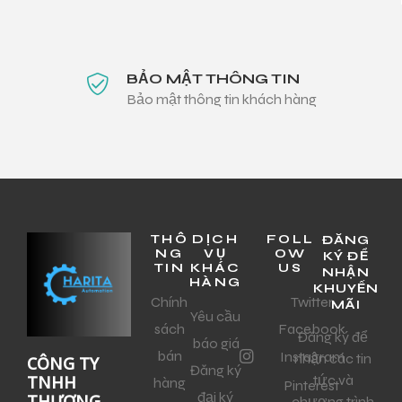
BẢO MẬT THÔNG TIN
Bảo mật thông tin khách hàng
THÔ
DỊCH
FOLL
ĐĂNG
NG
VỤ
OW
KÝ ĐỂ
TIN
KHÁC
US
NHẬN
HÀNG
KHUYẾN
Chính
Twitter
MÃI
Yêu cầu
sách
Facebook
Đăng ký để
báo giá
bán
Instagram
nhận các tin
CÔNG TY
Đăng ký
tức và
TNHH
hàng
Pinterest
đại ký
THƯƠNG
chương trình