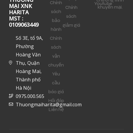
Chính
Youtube
MẠI XNK
khuyến mại.
Chính
sách
HARITA
sách
MST :
bảo
0109063449
giảm giá
hành
Số 3E, tổ 9A,
Chính
Phường
sách
Hoàng Văn
vận
Thụ, Quận
chuyển
Hoàng Mai,
Yêu
Thành phố
cầu
Hà Nội
báo giá
0975.000.565
Hỏi đáp
Thuongmaiharita@gmail.com
Liên hệ