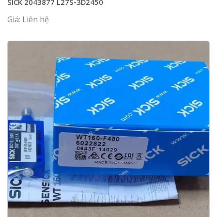
SICK 2043877 L27S-3D2450
Giá: Liên hệ