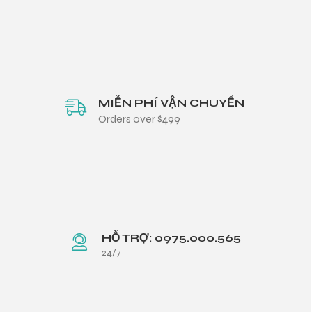
MIỄN PHÍ VẬN CHUYỂN
Orders over $499
HỖ TRỢ: 0975.000.565
24/7