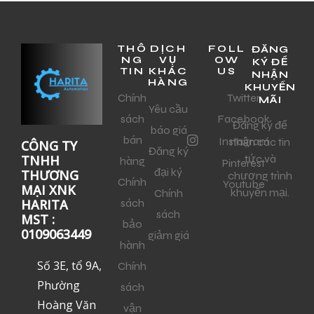
THÔ
DỊCH
FOLL
ĐĂNG
NG
VỤ
OW
KÝ ĐỂ
TIN
KHÁC
US
NHẬN
HÀNG
KHUYẾN
Chính
Twitter
MÃI
Yêu cầu
sách
Facebook
Đăng ký để
báo giá
bán
Instagram
nhận các tin
CÔNG TY
Đăng ký
tức và
TNHH
hàng
Pinterest
đại ký
THƯƠNG
chương trình
Chính
Youtube
MẠI XNK
khuyến mại.
Chính
sách
HARITA
sách
MST :
bảo
0109063449
giảm giá
hành
Số 3E, tổ 9A,
Chính
Phường
sách
Hoàng Văn
vận