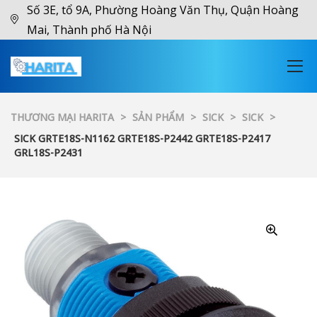
Số 3E, tổ 9A, Phường Hoàng Văn Thụ, Quận Hoàng
Mai, Thành phố Hà Nội
THƯƠNG MẠI HARITA
>
SẢN PHẨM
>
SICK
>
SICK
>
SICK GRTE18S-N1162 GRTE18S-P2442 GRTE18S-P2417
GRL18S-P2431