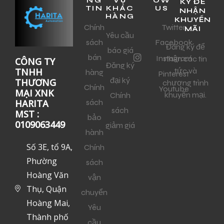
NG
VỤ
OW
KÝ ĐỂ
TIN
KHÁC
US
NHẬN
HÀNG
KHUYẾN
Chính
Twitter
MÃI
Yêu cầu
sách
Facebook
Đăng ký để
báo giá
bán
Instagram
nhận các tin
CÔNG TY
Đăng ký
tức và
TNHH
hàng
Pinterest
đại ký
THƯƠNG
chương trình
Chính
Youtube
MẠI XNK
khuyến mại.
Chính
sách
HARITA
sách
MST :
bảo
0109063449
giảm giá
hành
Số 3E, tổ 9A,
Chính
Phường
sách
Hoàng Văn
vận
Thụ, Quận
chuyển
Hoàng Mai,
Yêu
Thành phố
cầu