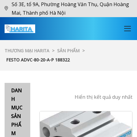
Số 3E, tổ 9A, Phường Hoàng Văn Thụ, Quận Hoàng
Mai, Thành phố Hà Nội
THƯƠNG MẠI HARITA
>
SẢN PHẨM
>
FESTO ADVC-80-20-A-P 188322
DAN
Hiển thị kết quả duy nhất
H
MỤC
SẢN
PHẨ
M