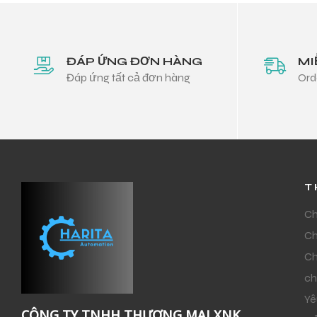
ĐÁP ỨNG ĐƠN HÀNG
MI
Đáp ứng tất cả đơn hàng
Ord
T
Ch
Ch
Ch
ch
Yê
CÔNG TY TNHH THƯƠNG MẠI XNK