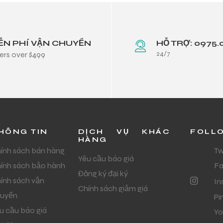
ỄN PHÍ VẬN CHUYỂN
HỖ TRỢ: 0975.
24/7
ers over $499
HÔNG TIN
DỊCH VỤ KHÁC
FOLL
HÀNG
ính sách bán hàng
Tw
Yêu cầu báo giá
ính sách bảo hành
F
Đăng ký đại ký
ính sách vận
In
Chính sách giảm giá
uyển
Pi
u cầu báo giá
Yo