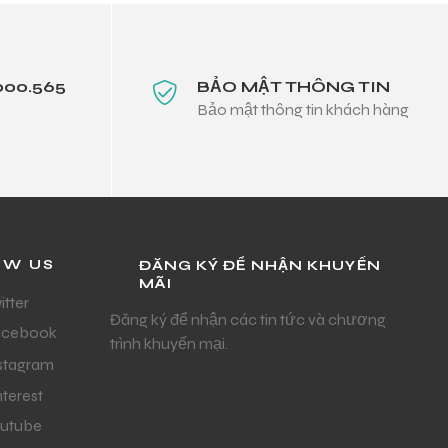
000.565
BẢO MẬT THÔNG TIN
Bảo mật thông tin khách hàng
OW US
ĐĂNG KÝ ĐỂ NHẬN KHUYẾN
MÃI
itter
Đăng ký để nhận các tin tức và chương
acebook
trình khuyến mại.
stagram
nterest
utube