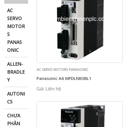
AC
SERVO
MOTOR
i XNK
S
PANAS
ONIC
ALLEN-
AC SERVO MOTORS PANASONIC
BRADLE
Panasonic A6 MFDLNB3BL1
Y
Giá: Liên hệ
AUTONI
CS
CHƯA
PHÂN