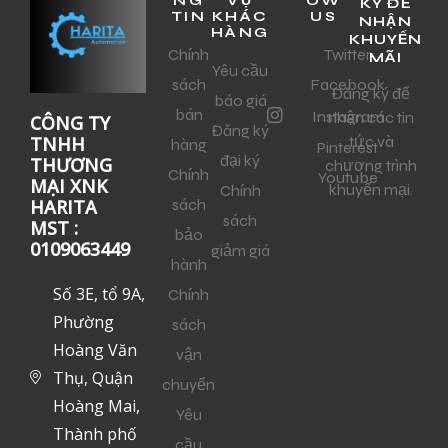
NG
VỤ
OW
KÝ ĐỂ
TIN
KHÁC
US
NHẬN
HÀNG
KHUYẾN
Chính
Twitter
MÃI
Yêu cầu
sách
Facebook
Đăng ký để
báo giá
bán
Instagram
nhận các tin
CÔNG TY
Đăng ký
tức và
TNHH
hàng
Pinterest
đại ký
THƯƠNG
chương trình
Chính
Youtube
MẠI XNK
khuyến mại.
Chính
sách
HARITA
sách
MST :
bảo
0109063449
giảm giá
hành
Số 3E, tổ 9A,
Chính
Phường
sách
Hoàng Văn
vận
Thụ, Quận
chuyển
Hoàng Mai,
Yêu
Thành phố
cầu